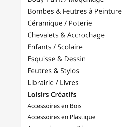
Feutres & Stylos
Librairie / Livres
Loisirs Créatifs
Accessoires en Bois
Accessoires en Plastique
Accessoires pour Bijoux
Aiguilles & Couture

Agrafeuses Simples et Murales

Aimants
Bougies
Boutons & Button Press
Cires à Cacheter
Clous / Pointes / Épingles
Coloriage
Crochets & Portes-Clés
Crochets de Tricot
Divers