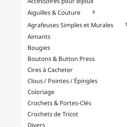
Effets Oxydation / Rouille
Emporte-Pièces & Perforatrices

Feuilles Métallisées & Foils
Feutrines & Caoutchouc Mousse
Fibres & Raphia

Fil Nylon & Elastiques
Fils Métalliques
Fleurs en Papier & Décors
Horlogerie - Mécanismes & Aiguilles
Machines de Découpe & Dies

Masques
Massicots & Lames
Mosaïque
Oeillets & Rivets
Petites Pinces
Pinces & Outils
Plantes & Jardin