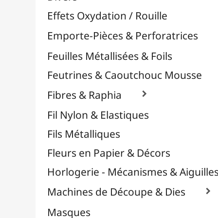
Plastique Fou
Polyphane
Poncage / Émeri
Quilling / Pliage
Reliure & Cinch
Sable, Strass & Paillettes

Savons
Serviettes
Sublimation
Supports en Cercles
Tampons et Encreurs

Washi Tape / Masking Tape
EFCOLOR - Émaux à Froid
Médiums, Vernis & Colles
Modelage / Sculpture
Peintures / Couleurs