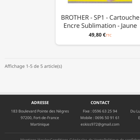
BROTHER - SP1 - Cartouche
Encre Sublimation - Jaune
49,80 €
TTC
Affichage 1-5 de 5 article(s)
ADRESSE
CONTACT
183 Boulevard Pointe des Nègres
Fixe :
0596 63 25 94
Du Lu
97200, Fort-de-France
Mobile :
0696 50 91 61
E
Martinique
eskiss972@gmail.com
Mentions légales
Conditions Générales de Vente
Politique de confident