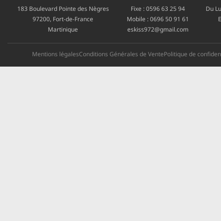
183 Boulevard Pointe des Nègres
Fixe :
0596 63 25 94
Du Lu
97200, Fort-de-France
Mobile :
0696 50 91 61
E
Martinique
eskiss972@gmail.com
Mentions légales
Conditions Générales de Vente
Politique de confident