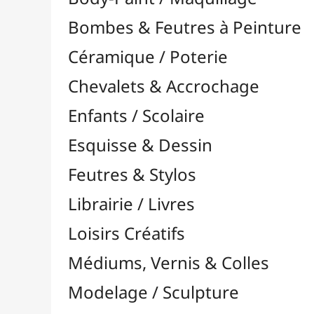
Feutres & Stylos
Librairie / Livres
Loisirs Créatifs
Médiums, Vernis & Colles
Modelage / Sculpture
Peintures / Couleurs
Pinceaux & Outils
Résines / Moulage
Supports Dessin & Peinture
Baguettes et Traverses
Blocs & Pochettes

Cartons Entoilés
Cartons Prédessinés
Châssis Entoilés

Grands Papiers & Rouleaux

Papiers Calque / Transfert
