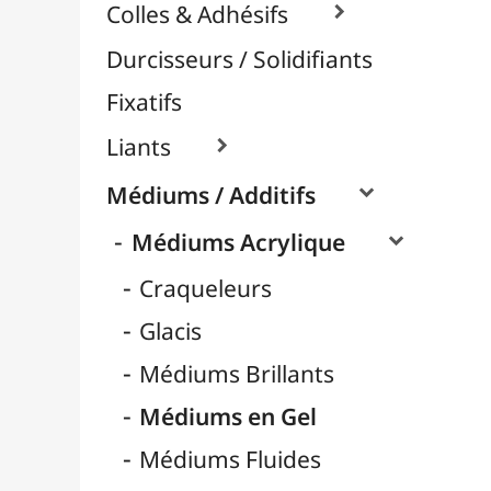
Médiums Mates
Médiums Pouring / Lissage
Nacrés / Irisés
Pâtes et Structures
Retardateurs
Médiums Encre / Aquarelle

Médiums Huile

Vernis / Protection

Vernis-Colles
Modelage / Sculpture
Peintures / Couleurs
Pinceaux & Outils
Résines / Moulage
Supports Dessin & Peinture
Transport / Rangement