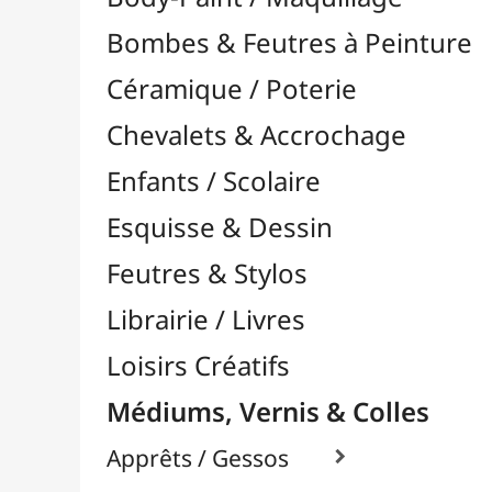
Feutres & Stylos
Librairie / Livres
Loisirs Créatifs
Médiums, Vernis & Colles
Apprêts / Gessos

Colles & Adhésifs

Durcisseurs / Solidifiants
Fixatifs
Liants

Médiums / Additifs

Médiums Acrylique

Craqueleurs
Glacis
Médiums Brillants
Médiums en Gel
Médiums Fluides