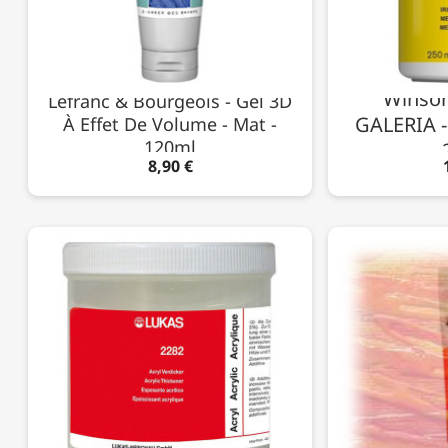
Winsor
Lefranc & Bourgeois - Gel 3D
GALERIA -
À Effet De Volume - Mat -
120ml
8,90 €