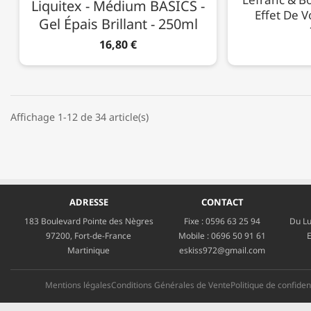
Liquitex - Médium BASICS -
Effet De Vo
Gel Épais Brillant - 250ml
16,80 €
Affichage 1-12 de 34 article(s)
ADRESSE
CONTACT
183 Boulevard Pointe des Nègres
Fixe :
0596 63 25 94
Du Lu
97200, Fort-de-France
Mobile :
0696 50 91 61
E
Martinique
eskiss972@gmail.com
Mentions légales
Conditions Générales de Vente
Politique de confident