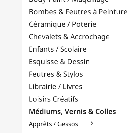
Feutres & Stylos
Librairie / Livres
Loisirs Créatifs
Médiums, Vernis & Colles
Apprêts / Gessos

Colles & Adhésifs

Durcisseurs / Solidifiants
Fixatifs
Liants

Médiums / Additifs

Médiums Acrylique

Craqueleurs
Glacis
Médiums Brillants
Médiums en Gel
Médiums Fluides