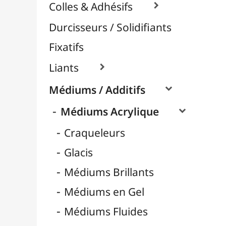
Médiums Mates
Médiums Pouring / Lissage
Nacrés / Irisés
Pâtes et Structures
Retardateurs
Médiums Encre / Aquarelle

Médiums Huile

Vernis / Protection

Vernis-Colles
Modelage / Sculpture
Peintures / Couleurs
Pinceaux & Outils
Résines / Moulage
Supports Dessin & Peinture
Transport / Rangement