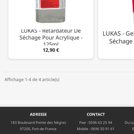
LUKAS - Retardateur De
LUKAS - Ge
Séchage Pour Acrylique -
Séchage 
125ml
12,90 €
Affichage 1-4 de 4 article(s)
ADRESSE
CONTACT
183 Boulevard Pointe des Nègres
Fixe :
0596 63 25 94
Du Lu
97200, Fort-de-France
Mobile :
0696 50 91 61
E