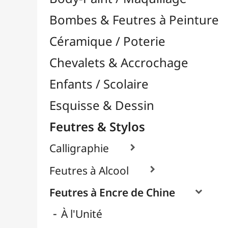
Feutres & Stylos
Calligraphie

Feutres à Alcool

Feutres à Encre de Chine

À l'Unité
Packs / Assortiments
Feutres Aquarellables
Feutres Craie & Tableaux Blancs
Feutres Fins / Dessin Technique

Feutres Permanents

Feutres Pinceaux

Feutres pour Textile / Tissu

Feutres Scolaires
Stylos
Librairie / Livres