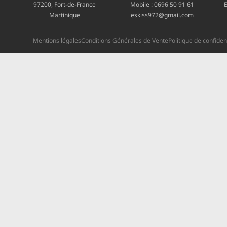
97200, Fort-de-France
Mobile :
0696 50 91 61
E
Martinique
eskiss972@gmail.com
Mentions légales
Conditions Générales de Vente
Politique de confident