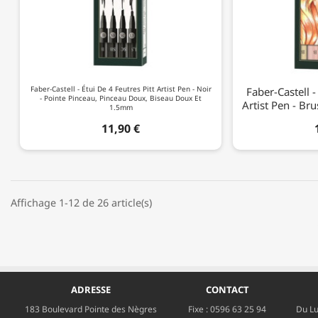
Faber-Castell - Étui De 4 Feutres Pitt Artist Pen - Noir
Faber-Castell -
- Pointe Pinceau, Pinceau Doux, Biseau Doux Et
Artist Pen - Br
1.5mm
11,90 €
Affichage 1-12 de 26 article(s)
ADRESSE
CONTACT
183 Boulevard Pointe des Nègres
Fixe :
0596 63 25 94
Du Lu