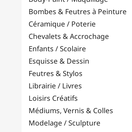
Feutres & Stylos
Librairie / Livres
Loisirs Créatifs
Médiums, Vernis & Colles
Modelage / Sculpture
Peintures / Couleurs
Pinceaux & Outils
Résines / Moulage
Supports Dessin & Peinture
Transport / Rangement
Vannerie / Rotin
Papeterie & Bureau
Attaches, Trombones & Punaises
Pochettes, Trieurs & Trousses
Aimants & Magnets
Ardoises