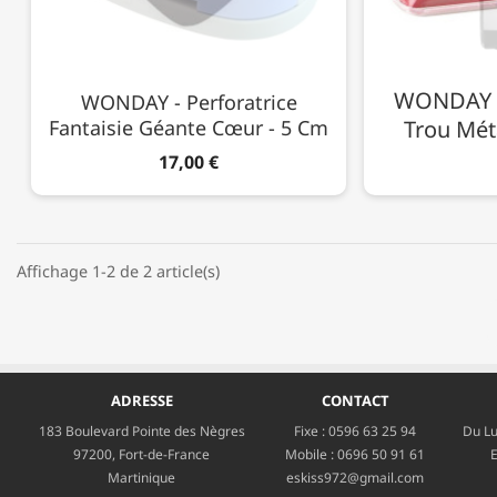
WONDAY - 
WONDAY - Perforatrice
Fantaisie Géante Cœur - 5 Cm
Trou Méta
17,00 €
Affichage 1-2 de 2 article(s)
ADRESSE
CONTACT
183 Boulevard Pointe des Nègres
Fixe :
0596 63 25 94
Du Lu
97200, Fort-de-France
Mobile :
0696 50 91 61
E
Martinique
eskiss972@gmail.com