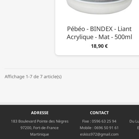
Pébéo - BINDEX - Liant
Acrylique - Mat - 500ml
18,90 €
Affichage 1-7 de 7 article(s)
ADRESSE
CONTACT
183 Boulevard Pointe des Nègres
Fixe :
0596 63 25 94
Du Lu
97200, Fort-de-France
Mobile :
0696 50 91 61
E
Martinique
eskiss972@gmail.com