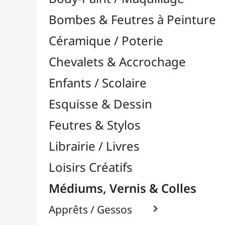
Feutres & Stylos
Librairie / Livres
Loisirs Créatifs
Médiums, Vernis & Colles
Apprêts / Gessos

Colles & Adhésifs

Durcisseurs / Solidifiants
Fixatifs
Liants

Liants Acryliques
Liants Aquarelle
Transfert d'Images
Médiums / Additifs

Vernis / Protection

Vernis-Colles