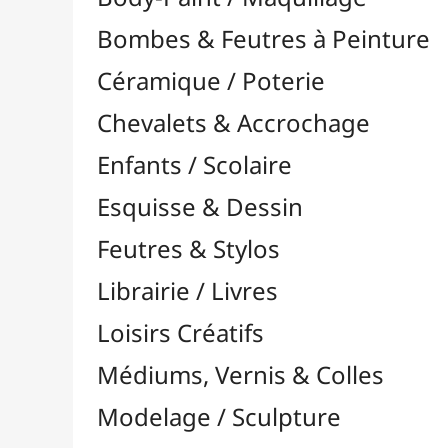
Feutres & Stylos
Librairie / Livres
Loisirs Créatifs
Médiums, Vernis & Colles
Modelage / Sculpture
Peintures / Couleurs
Pinceaux & Outils
Résines / Moulage
Alginate
Bandes Plâtrées
Charges / Poudres & Fibres

Colorants & Pigments

Divers
Huiles & Solvants
Latex
Livres Résines & Moulage