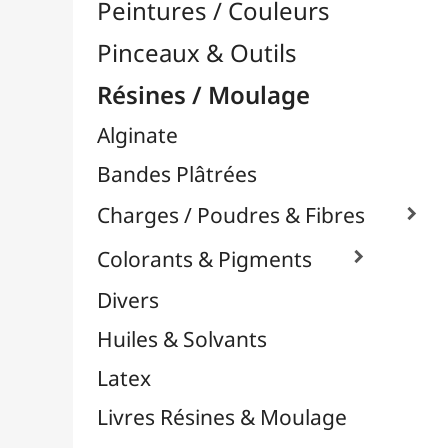
Moules Silicones

Moules Bougies
Moules Résines

Moules Animaux & Personnages
Moules Bijoux & Petits Pendentifs
Moules Décor Saisonnier
Moules Formes Géométriques &
Architecturales
Moules Plateaux & Dessous de Verre
Moules Vases & Pots
Moules Savons
Papier Mâcher / Bois
Plastiline
Plastique à Mouler
Plâtres & Masses
Powertex