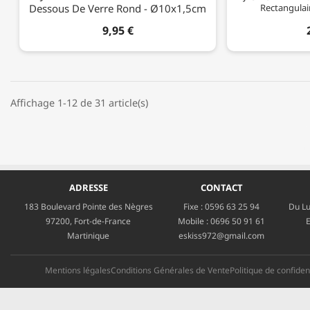
Dessous De Verre Rond - Ø10x1,5cm
Rectangulai
9,95 €
Affichage 1-12 de 31 article(s)
ADRESSE
CONTACT
183 Boulevard Pointe des Nègres
Fixe :
0596 63 25 94
Du Lu
97200, Fort-de-France
Mobile :
0696 50 91 61
E
Martinique
eskiss972@gmail.com
Mentions légales
Conditions Générales de Vente
Politique de confident