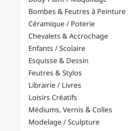
Feutres & Stylos
Librairie / Livres
Loisirs Créatifs
Médiums, Vernis & Colles
Modelage / Sculpture
Peintures / Couleurs
Pinceaux & Outils
Résines / Moulage
Supports Dessin & Peinture
Transport / Rangement
Vannerie / Rotin
Papeterie & Bureau
MARQUES
Toutes les marques