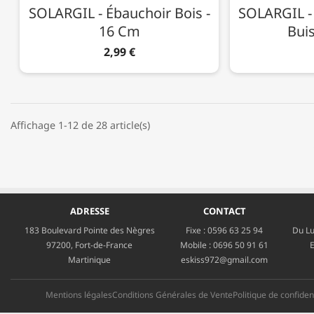
SOLARGIL - Ébauchoir Bois -
SOLARGIL -
16 Cm
Buis
2,99 €
Affichage 1-12 de 28 article(s)
ADRESSE
CONTACT
183 Boulevard Pointe des Nègres
Fixe :
0596 63 25 94
Du Lu
97200, Fort-de-France
Mobile :
0696 50 91 61
E
Martinique
eskiss972@gmail.com
Mentions légales
Conditions Générales de Vente
Politique de confident