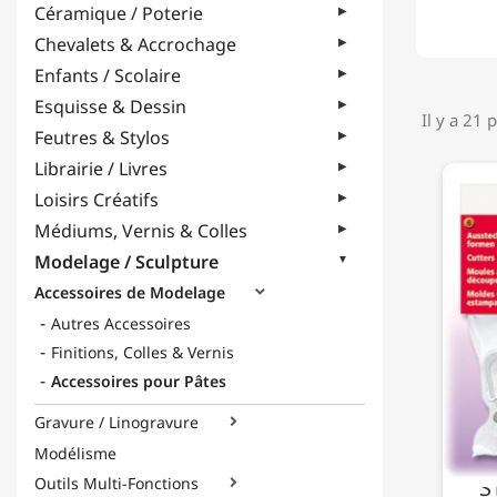
Céramique / Poterie
Chevalets & Accrochage
Enfants / Scolaire
Esquisse & Dessin
Il y a 21 
Feutres & Stylos
Librairie / Livres
Loisirs Créatifs
Médiums, Vernis & Colles
Modelage / Sculpture
Accessoires de Modelage

Autres Accessoires
Finitions, Colles & Vernis
Accessoires pour Pâtes
Gravure / Linogravure

Modélisme
S
Outils Multi-Fonctions
