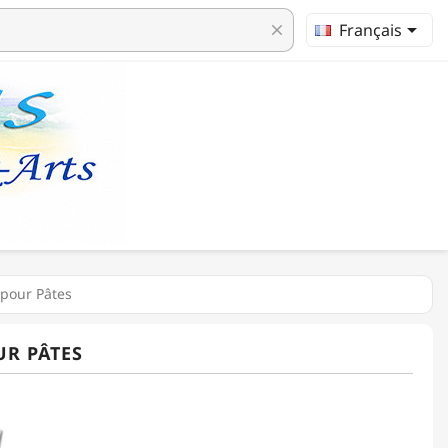

Français
clear
 pour Pâtes
UR PÂTES