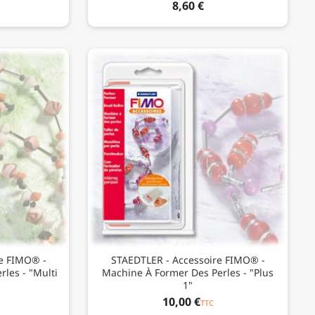
8,60 €
e FIMO® -
STAEDTLER - Accessoire FIMO® -
les - "Multi
Machine À Former Des Perles - "Plus
1"
10,00 €
TTC