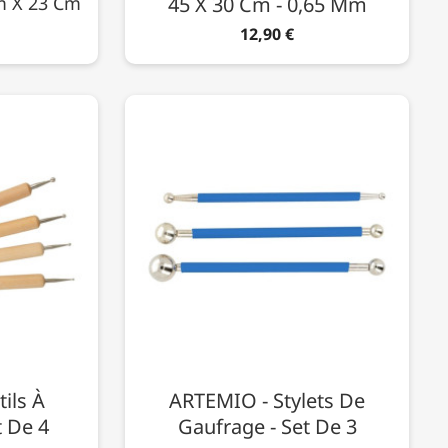
m X 23 Cm
45 X 30 Cm - 0,65 Mm
12,90 €
ils À
ARTEMIO - Stylets De
 De 4
Gaufrage - Set De 3