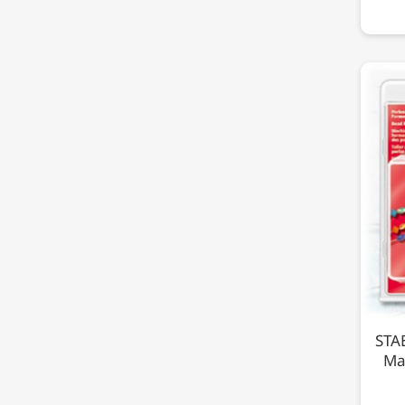
STA
Ma