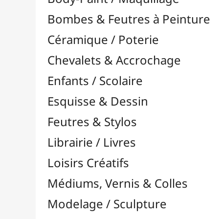
Feutres & Stylos
Librairie / Livres
Loisirs Créatifs
Médiums, Vernis & Colles
Modelage / Sculpture
Peintures / Couleurs
Pinceaux & Outils
Résines / Moulage
Supports Dessin & Peinture
Transport / Rangement
Vannerie / Rotin
Accessoires / Outils
Canne & Cannage
Éclisse & Bandes de Rotin
Fonds pour Vannerie
Livre sur le Rotin