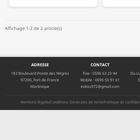
Affichage 1-2 de 2 article(s)
ADRESSE
CONTACT
183 Boulevard Pointe des Nègres
Fixe :
0596 63 25 94
Du Lu
97200, Fort-de-France
Mobile :
0696 50 91 61
E
Martinique
eskiss972@gmail.com
Mentions légales
Conditions Générales de Vente
Politique de confident