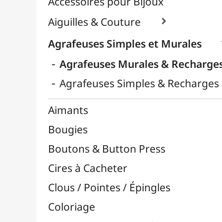
Crochets & Portes-Clés
Crochets de Tricot
Divers
Effets Oxydation / Rouille
Emporte-Pièces & Perforatrices

Feuilles Métallisées & Foils
Feutrines & Caoutchouc Mousse
Fibres & Raphia

Fil Nylon & Elastiques
Fils Métalliques
Fleurs en Papier & Décors
Horlogerie - Mécanismes & Aiguilles
Machines de Découpe & Dies

Masques
Massicots & Lames
Mosaïque
Oeillets & Rivets