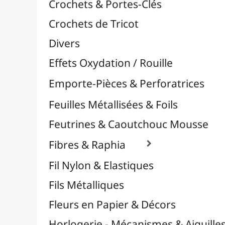
Petites Pinces
Pinces & Outils
Plantes & Jardin
Plastique Fou
Polyphane
Poncage / Émeri
Quilling / Pliage
Reliure & Cinch
Sable, Strass & Paillettes

Savons
Serviettes
Sublimation
Supports en Cercles
Tampons et Encreurs

Washi Tape / Masking Tape
EFCOLOR - Émaux à Froid
Vinyles & Flex
