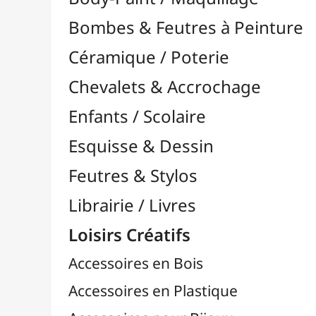
Feutres & Stylos
Librairie / Livres
Loisirs Créatifs
Accessoires en Bois
Accessoires en Plastique
Accessoires pour Bijoux
Aiguilles & Couture

Agrafeuses Simples et Murales

Agrafeuses Murales & Recharges
Agrafeuses Simples & Recharges
Aimants
Bougies
Boutons & Button Press
Cires à Cacheter
Clous / Pointes / Épingles
Coloriage