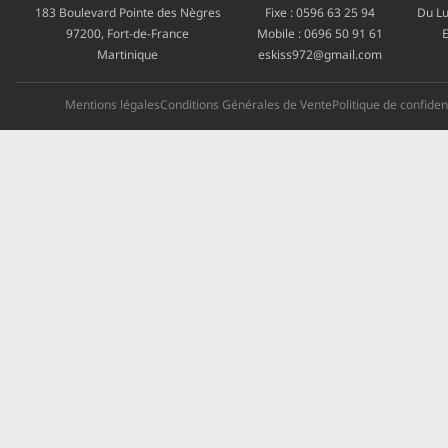
183 Boulevard Pointe des Nègres
Fixe :
0596 63 25 94
Du Lu
97200, Fort-de-France
Mobile :
0696 50 91 61
E
Martinique
eskiss972@gmail.com
Mentions légales
Conditions Générales de Vente
Politique de confident