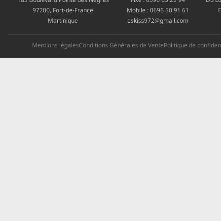
97200, Fort-de-France
Mobile :
0696 50 91 61
E
Martinique
eskiss972@gmail.com
Mentions légales
Conditions Générales de Vente
Politique de confident