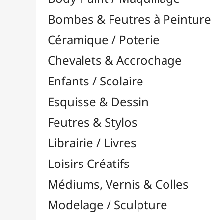
Feutres & Stylos
Librairie / Livres
Loisirs Créatifs
Médiums, Vernis & Colles
Modelage / Sculpture
Peintures / Couleurs
Pinceaux & Outils
Résines / Moulage
Supports Dessin & Peinture
Transport / Rangement
Vannerie / Rotin
Papeterie & Bureau
MARQUES
Toutes les marques