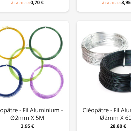
0,70 €
3,95
À PARTIR DE
À PARTIR DE
opâtre - Fil Aluminium -
Cléopâtre - Fil Al
Ø2mm X 5M
Ø2mm X 6
3,95 €
28,80 €