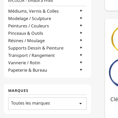
EFCOLOR - Émaux à Froid
Médiums, Vernis & Colles
Modelage / Sculpture
Peintures / Couleurs
Pinceaux & Outils
Résines / Moulage
Supports Dessin & Peinture
Transport / Rangement
Vannerie / Rotin
Papeterie & Bureau
MARQUES
Clé
Toutes les marques
arrow_drop_down