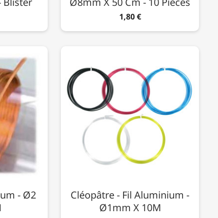
 Blister
Ø8mm X 50 Cm - 10 Pièces
1,80 €
ium - Ø2
Cléopâtre - Fil Aluminium -
M
Ø1mm X 10M