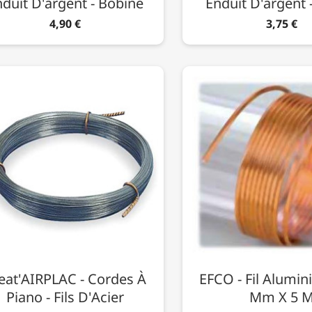
duit D'argent - Bobine
Enduit D'argent -
4,90 €
3,75 €
eat'AIRPLAC - Cordes À
EFCO - Fil Alumin
Piano - Fils D'Acier
Mm X 5 