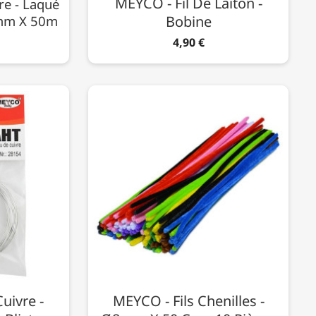
MEYCO - Fil De Laiton -
re - Laqué
5mm X 50m
Bobine
4,90 €
uivre -
MEYCO - Fils Chenilles -