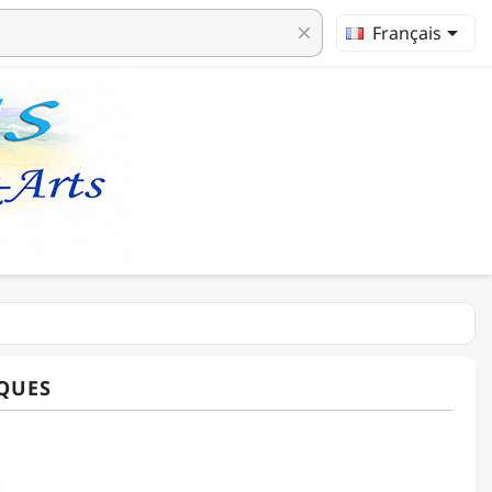

Français
clear
IQUES