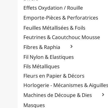
Plastique Fou
Polyphane
Poncage / Émeri
Quilling / Pliage
Reliure & Cinch
Sable, Strass & Paillettes

Savons
Serviettes
Sublimation
Supports en Cercles
Tampons et Encreurs

Washi Tape / Masking Tape
EFCOLOR - Émaux à Froid
Médiums, Vernis & Colles
Modelage / Sculpture
Peintures / Couleurs