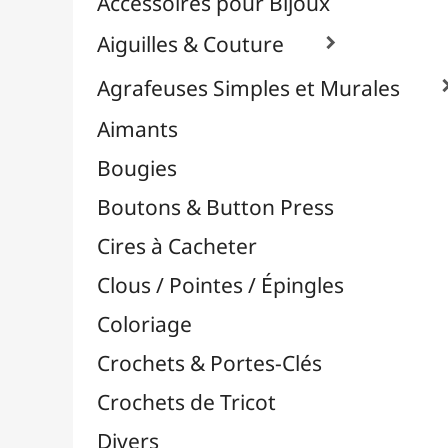
Effets Oxydation / Rouille
Emporte-Pièces & Perforatrices

Feuilles Métallisées & Foils
Feutrines & Caoutchouc Mousse
Fibres & Raphia

Fil Nylon & Elastiques
Fils Métalliques
Fleurs en Papier & Décors
Horlogerie - Mécanismes & Aiguilles
Machines de Découpe & Dies

Masques
Massicots & Lames
Mosaïque
Oeillets & Rivets
Petites Pinces
Pinces & Outils
Plantes & Jardin