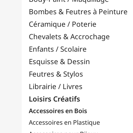
Feutres & Stylos
Librairie / Livres
Loisirs Créatifs
Accessoires en Bois
Accessoires en Plastique
Accessoires pour Bijoux
Aiguilles & Couture

Agrafeuses Simples et Murales

Aimants
Bougies
Boutons & Button Press
Cires à Cacheter
Clous / Pointes / Épingles
Coloriage
Crochets & Portes-Clés
Crochets de Tricot
Divers