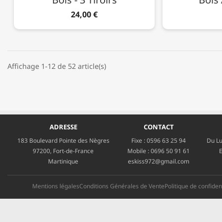
24,00 €
Affichage 1-12 de 52 article(s)
ADRESSE
CONTACT
183 Boulevard Pointe des Nègres
Fixe :
0596 63 25 94
Du Lu
97200, Fort-de-France
Mobile :
0696 50 91 61
E
Martinique
eskiss972@gmail.com
Mentions légales
Conditions Générales de Vente
Politique de confident