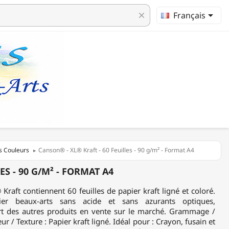

Français
clear
s Couleurs
Canson® - XL® Kraft - 60 Feuilles - 90 g/m² - Format A4
S - 90 G/M² - FORMAT A4
aft contiennent 60 feuilles de papier kraft ligné et coloré.
ier beaux-arts sans acide et sans azurants optiques,
rt des autres produits en vente sur le marché. Grammage /
r / Texture : Papier kraft ligné. Idéal pour : Crayon, fusain et