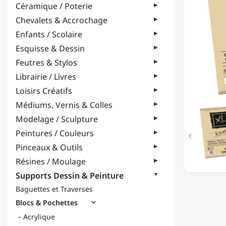
Céramique / Poterie
-
90
Chevalets & Accrochage
G/M²
Enfants / Scolaire
-
FORMA
Esquisse & Dessin
A4
Feutres & Stylos
Librairie / Livres
Loisirs Créatifs
Médiums, Vernis & Colles
Modelage / Sculpture
Peintures / Couleurs

Pinceaux & Outils
Résines / Moulage
Supports Dessin & Peinture
Baguettes et Traverses
Blocs & Pochettes

Acrylique