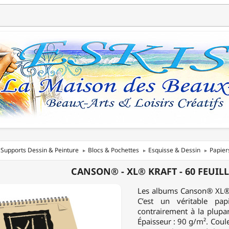
Supports Dessin & Peinture
Blocs & Pochettes
Esquisse & Dessin
Papier
N®
CANSON® - XL® KRAFT - 60 FEUILLE
Les albums Canson® XL® Kr
C’est un véritable pap
contrairement à la plupa
Épaisseur : 90 g/m². Couleu
ES