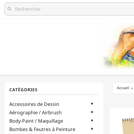
search
Accueil
CANSO
Accessoires de Dessin
-
XL®
Aérographie / Airbrush
KRAFT
Body-Paint / Maquillage
-
60
Bombes & Feutres à Peinture
FEUILL