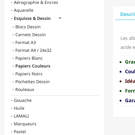
Aérographie & Encres
Aquarelle
Descr
Esquisse & Dessin

Blocs Dessin
Carnets Dessin
Les a
Format A3
acide e
Format A4 / 24x32
Papiers Blanc
Gra
Papiers Couleurs
Coul
Papiers Noirs
Idéa
Pochettes Dessin
Rouleaux
For
Gara
Gouache
Huile
LAMALI
Marqueurs
Pastel