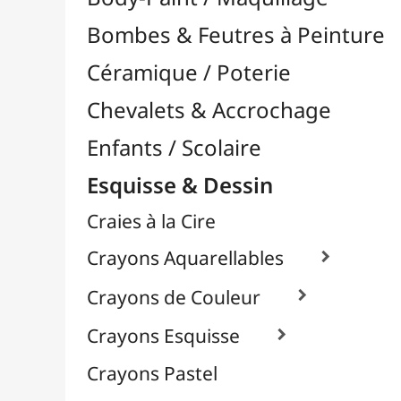
Craies à la Cire
Crayons Aquarellables

Crayons de Couleur

Crayons Esquisse

Crayons Pastel
Fusain
Graphite / Plomb

À l'Unité
Packs / Assortiments
Mines / Recharges
Porte-Mines
Feutres & Stylos
Librairie / Livres
Loisirs Créatifs
Médiums, Vernis & Colles