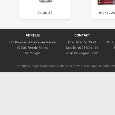
À L'UNITÉ
PACKS / A
ADRESSE
CONTACT
183 Boulevard Pointe des Nègres
Fixe :
0596 63 25 94
Du Lu
97200, Fort-de-France
Mobile :
0696 50 91 61
E
Martinique
eskiss972@gmail.com
Mentions légales
Conditions Générales de Vente
Politique de confident