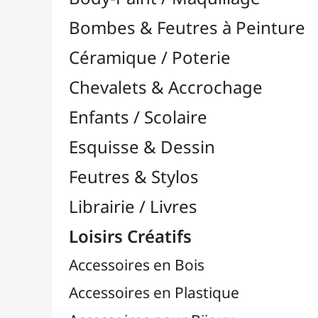
Feutres & Stylos
Librairie / Livres
Loisirs Créatifs
Accessoires en Bois
Accessoires en Plastique
Accessoires pour Bijoux
Aiguilles & Couture

Agrafeuses Simples et Murales

Aimants
Bougies
Boutons & Button Press
Cires à Cacheter
Clous / Pointes / Épingles
Coloriage
Crochets & Portes-Clés
Crochets de Tricot
Divers