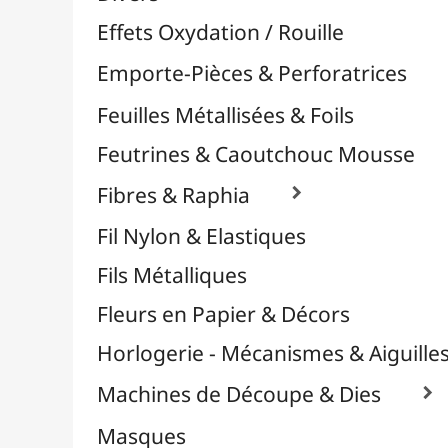
Plastique Fou
Polyphane
Poncage / Émeri
Quilling / Pliage
Reliure & Cinch
Sable, Strass & Paillettes

Savons
Serviettes
Sublimation
Supports en Cercles
Tampons et Encreurs

Décapeurs Thermiques
Encreurs
Poudres Embossage
Tampons Divers
Tampons sur Mesure
