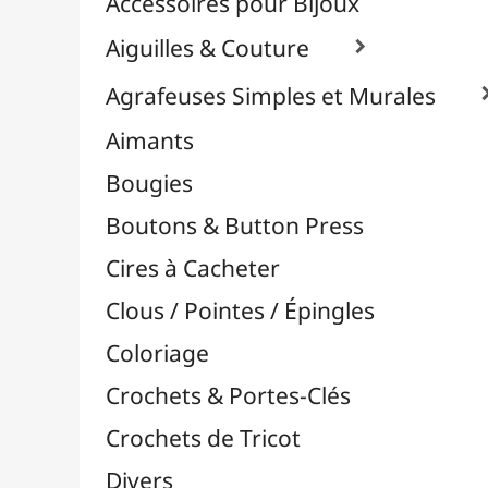
Effets Oxydation / Rouille
Emporte-Pièces & Perforatrices

Feuilles Métallisées & Foils
Feutrines & Caoutchouc Mousse
Fibres & Raphia

Fil Nylon & Elastiques
Fils Métalliques
Fleurs en Papier & Décors
Horlogerie - Mécanismes & Aiguilles
Machines de Découpe & Dies

Masques
Massicots & Lames
Mosaïque
Oeillets & Rivets
Petites Pinces
Pinces & Outils
Plantes & Jardin