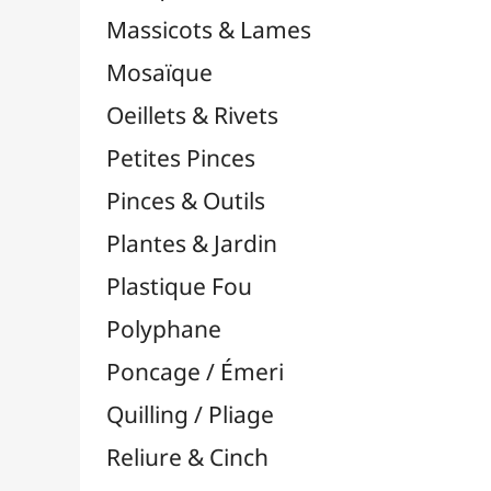
Série MELON
Série MODICO
Washi Tape / Masking Tape
EFCOLOR - Émaux à Froid
Médiums, Vernis & Colles
Modelage / Sculpture
Peintures / Couleurs
Pinceaux & Outils
Résines / Moulage
Supports Dessin & Peinture
Transport / Rangement
Vannerie / Rotin
Papeterie & Bureau
MARQUES