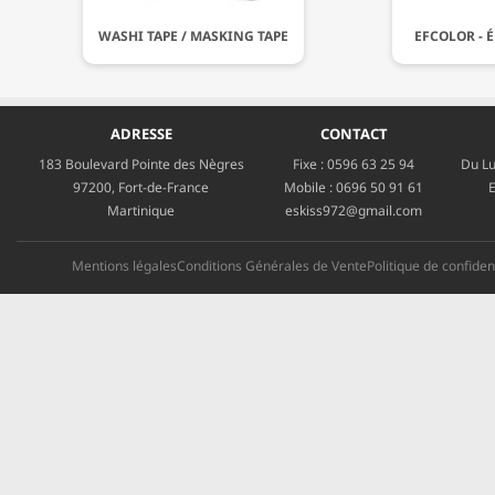
WASHI TAPE / MASKING TAPE
EFCOLOR - 
ADRESSE
CONTACT
183 Boulevard Pointe des Nègres
Fixe :
0596 63 25 94
Du Lu
97200, Fort-de-France
Mobile :
0696 50 91 61
E
Martinique
eskiss972@gmail.com
Mentions légales
Conditions Générales de Vente
Politique de confident