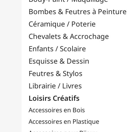
Feutres & Stylos
Librairie / Livres
Loisirs Créatifs
Accessoires en Bois
Accessoires en Plastique
Accessoires pour Bijoux
Aiguilles & Couture

Agrafeuses Simples et Murales

Aimants
Bougies
Boutons & Button Press
Cires à Cacheter
Clous / Pointes / Épingles
Coloriage
Crochets & Portes-Clés
Crochets de Tricot
Divers