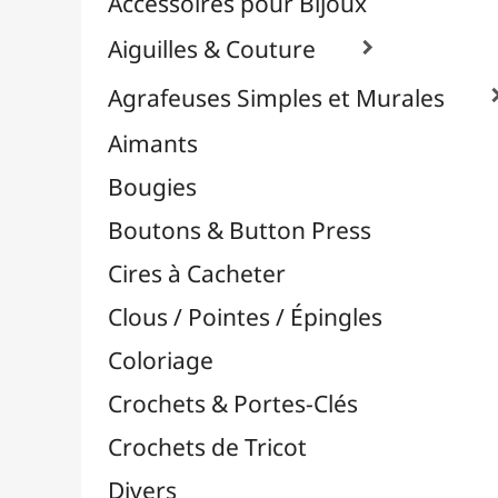
Effets Oxydation / Rouille
Emporte-Pièces & Perforatrices

Feuilles Métallisées & Foils
Feutrines & Caoutchouc Mousse
Fibres & Raphia

Fil Nylon & Elastiques
Fils Métalliques
Fleurs en Papier & Décors
Horlogerie - Mécanismes & Aiguilles
Machines de Découpe & Dies

Masques
Massicots & Lames
Mosaïque
Oeillets & Rivets
Petites Pinces
Pinces & Outils
Plantes & Jardin