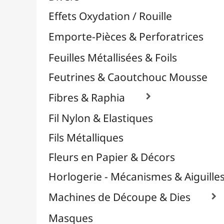
Plastique Fou
Polyphane
Poncage / Émeri
Quilling / Pliage
Reliure & Cinch
Sable, Strass & Paillettes

Savons
Serviettes
Sublimation
Supports en Cercles
Tampons et Encreurs

Washi Tape / Masking Tape
EFCOLOR - Émaux à Froid
Médiums, Vernis & Colles
Modelage / Sculpture
Peintures / Couleurs