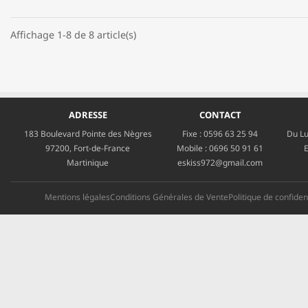
Affichage 1-8 de 8 article(s)
ADRESSE
CONTACT
183 Boulevard Pointe des Nègres
Fixe :
0596 63 25 94
Du Lu
97200, Fort-de-France
Mobile :
0696 50 91 61
E
Martinique
eskiss972@gmail.com
Mentions légales
Conditions Générales de Vente
Politique de confident