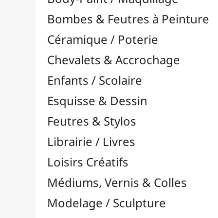
Feutres & Stylos
Librairie / Livres
Loisirs Créatifs
Médiums, Vernis & Colles
Modelage / Sculpture
Peintures / Couleurs
Pinceaux & Outils
Résines / Moulage
Supports Dessin & Peinture
Transport / Rangement
Boîtes & Mallettes
Cartons à Dessins
Emballages
Press-Books & Pochettes
Rouleaux de Transport
Sacs & Transport