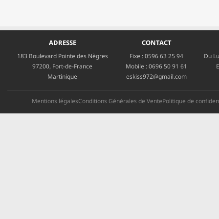
ADRESSE
CONTACT
183 Boulevard Pointe des Nègres
Fixe :
0596 63 25 94
Du Lu
97200, Fort-de-France
Mobile :
0696 50 91 61
E
Martinique
eskiss972@gmail.com
Mentions légales
Conditions Générales de Vente
Politique de confident