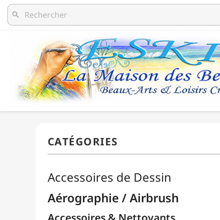
search
Accessoires de Dessin
Aérographie / Airbrush
Accessoires & Nettoyants
Aérographes
Compresseurs
Packs / Assortiments
Peintures
Body-Paint / Maquillage