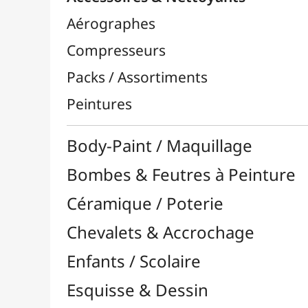
Bombes & Feutres à Peinture
Céramique / Poterie
Chevalets & Accrochage
Enfants / Scolaire
Esquisse & Dessin
Feutres & Stylos
Librairie / Livres
Loisirs Créatifs
Médiums, Vernis & Colles
Modelage / Sculpture
Peintures / Couleurs
Pinceaux & Outils
Résines / Moulage
Supports Dessin & Peinture
Transport / Rangement
Vannerie / Rotin