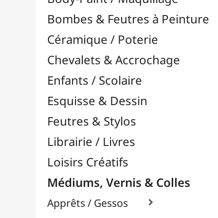
Feutres & Stylos
Librairie / Livres
Loisirs Créatifs
Médiums, Vernis & Colles
Apprêts / Gessos

Colles & Adhésifs

Colle Contact / Néoprène
Colle Vinyliques
Colles à Bois
Colles en Gel / Universelles
Colles en Spray
Colles Mosaïque
Colles Reliure / Encadrement
Colles Silicone
Colles Tissus / Textiles
Colles Transparentes
Divers