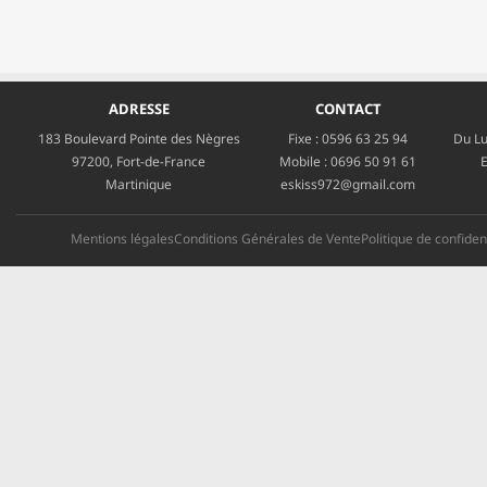
ADRESSE
CONTACT
183 Boulevard Pointe des Nègres
Fixe :
0596 63 25 94
Du Lu
97200, Fort-de-France
Mobile :
0696 50 91 61
E
Martinique
eskiss972@gmail.com
Mentions légales
Conditions Générales de Vente
Politique de confident