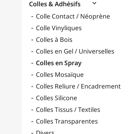
Pads 3D Adhésif Mousse
Pastilles & Patafix
Pistolets & Recharges
Pistolets à Colle & Recharges
Rouleaux Double-Face
Scotchs & Rubans
Super Glue & Epoxy
Bâtons de Colle
Rubans & Dévidoirs Adhésifs
Durcisseurs / Solidifiants
Fixatifs
Liants

Médiums / Additifs

Vernis / Protection

Vernis-Colles
Modelage / Sculpture