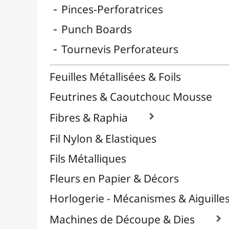
Reliure & Cinch
Sable, Strass & Paillettes

Savons
Serviettes
Sublimation
Supports en Cercles
Tampons et Encreurs

Washi Tape / Masking Tape
EFCOLOR - Émaux à Froid
Vinyles & Flex

Médiums, Vernis & Colles
Modelage / Sculpture
Peintures / Couleurs
Pinceaux & Outils
Résines / Moulage
Supports Dessin & Peinture