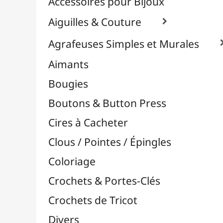
Effets Oxydation / Rouille
Emporte-Pièces & Perforatrices

Bordures, Coins & Frises
Emporte-Pièces
Perforatrices Coin
Perforatrices L
Perforatrices M
Perforatrices S
Perforatrices Volantes
Perforatrices XL
Perforatrices XS
Pinces-Perforatrices
Punch Boards
Tournevis Perforateurs
Feuilles Métallisées & Foils
Feutrines & Caoutchouc Mousse