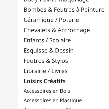
Feutres & Stylos
Librairie / Livres
Loisirs Créatifs
Accessoires en Bois
Accessoires en Plastique
Accessoires pour Bijoux
Aiguilles & Couture

Agrafeuses Simples et Murales

Aimants
Bougies
Boutons & Button Press
Cires à Cacheter
Clous / Pointes / Épingles
Coloriage
Crochets & Portes-Clés
Crochets de Tricot
Divers