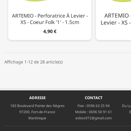
ARTEMIO -
ARTEMIO - Perforatrice À Levier -
XS - Coeur Folk '1' - 1.5cm
Levier - XS 
4,90 €
Affichage 1-12 de 28 article(s)
ADRESSE
CONTACT
183 Boulevard Pointe des Nègres
Fixe :
0596 63 25 94
Du Lu
97200, Fort-de-France
Mobile :
0696 50 91 61
E
Martinique
eskiss972@gmail.com