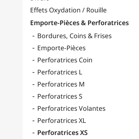
Fibres & Raphia

Fil Nylon & Elastiques
Fils Métalliques
Fleurs en Papier & Décors
Horlogerie - Mécanismes & Aiguilles
Machines de Découpe & Dies

Masques
Massicots & Lames
Mosaïque
Oeillets & Rivets
Petites Pinces
Pinces & Outils
Plantes & Jardin
Plastique Fou
Polyphane
Poncage / Émeri
Quilling / Pliage