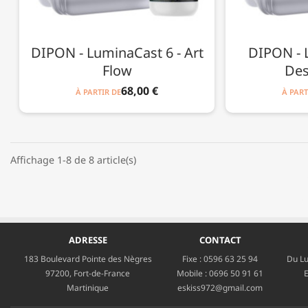
DIPON - LuminaCast 6 - Art
DIPON - 
Flow
Des
68,00 €
À PARTIR DE
À PART
Affichage 1-8 de 8 article(s)
ADRESSE
CONTACT
183 Boulevard Pointe des Nègres
Fixe :
0596 63 25 94
Du Lu
97200, Fort-de-France
Mobile :
0696 50 91 61
E
Martinique
eskiss972@gmail.com