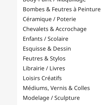
Feutres & Stylos
Librairie / Livres
Loisirs Créatifs
Médiums, Vernis & Colles
Modelage / Sculpture
Peintures / Couleurs
Pinceaux & Outils
Résines / Moulage
Supports Dessin & Peinture
Transport / Rangement
Vannerie / Rotin
Papeterie & Bureau
MARQUES
Toutes les marques