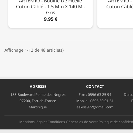
ARTEMIO - Bobine De Ficelle
ARTEMIO - 
Coton Câblé - 1.5 Mm X 140 M -
Coton Câblé
Gris
9,95 €
Affichage 1-12 de 48 article(s)
ADRESSE
CONTACT
183 Boulevard Pointe des Nègres
Fixe :
0596 63 25 94
Du Lu
97200, Fort-de-France
Mobile :
0696 50 91 61
E
Martinique
eskiss972@gmail.com
Mentions légales
Conditions Générales de Vente
Politique de confident