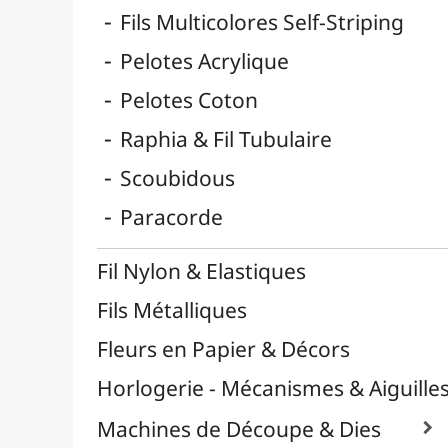
Reliure & Cinch
Sable, Strass & Paillettes

Savons
Serviettes
Sublimation
Supports en Cercles
Tampons et Encreurs

Washi Tape / Masking Tape
EFCOLOR - Émaux à Froid
Médiums, Vernis & Colles
Modelage / Sculpture
Peintures / Couleurs
Pinceaux & Outils
Résines / Moulage
Supports Dessin & Peinture
Transport / Rangement