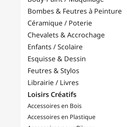
Feutres & Stylos
Librairie / Livres
Loisirs Créatifs
Accessoires en Bois
Accessoires en Plastique
Accessoires pour Bijoux
Aiguilles & Couture

Agrafeuses Simples et Murales

Aimants
Bougies
Boutons & Button Press
Cires à Cacheter
Clous / Pointes / Épingles
Coloriage
Crochets & Portes-Clés
Crochets de Tricot
Divers