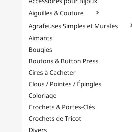
Effets Oxydation / Rouille
Emporte-Pièces & Perforatrices

Feuilles Métallisées & Foils
Feutrines & Caoutchouc Mousse
Fibres & Raphia

Appareils à Pompons
Bobines Ficelle Coton
Bobines Ficelle Cuir
Bobines Ficelle Naturelle
Fils Chenille & Velours
Fils Coton Echevettes
Fils Multicolores Self-Striping
Pelotes Acrylique
Pelotes Coton
Raphia & Fil Tubulaire
Scoubidous
Paracorde