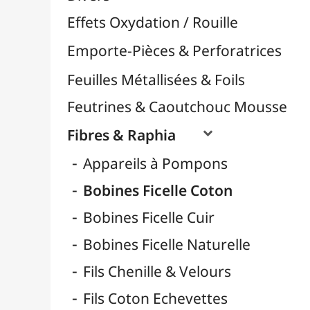
Fil Nylon & Elastiques
Fils Métalliques
Fleurs en Papier & Décors
Horlogerie - Mécanismes & Aiguilles
Machines de Découpe & Dies

Masques
Massicots & Lames
Mosaïque
Oeillets & Rivets
Petites Pinces
Pinces & Outils
Plantes & Jardin
Plastique Fou
Polyphane
Poncage / Émeri
Quilling / Pliage