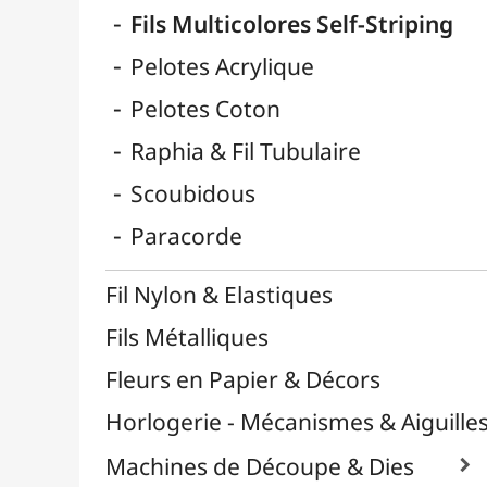
Reliure & Cinch
Sable, Strass & Paillettes

Savons
Serviettes
Sublimation
Supports en Cercles
Tampons et Encreurs

Washi Tape / Masking Tape
EFCOLOR - Émaux à Froid
Médiums, Vernis & Colles
Modelage / Sculpture
Peintures / Couleurs
Pinceaux & Outils
Résines / Moulage
Supports Dessin & Peinture
Transport / Rangement