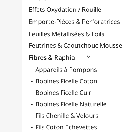
Fil Nylon & Elastiques
Fils Métalliques
Fleurs en Papier & Décors
Horlogerie - Mécanismes & Aiguilles
Machines de Découpe & Dies

Masques
Massicots & Lames
Mosaïque
Oeillets & Rivets
Petites Pinces
Pinces & Outils
Plantes & Jardin
Plastique Fou
Polyphane
Poncage / Émeri
Quilling / Pliage