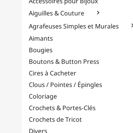
Effets Oxydation / Rouille
Emporte-Pièces & Perforatrices

Feuilles Métallisées & Foils
Feutrines & Caoutchouc Mousse
Fibres & Raphia

Appareils à Pompons
Bobines Ficelle Coton
Bobines Ficelle Cuir
Bobines Ficelle Naturelle
Fils Chenille & Velours
Fils Coton Echevettes
Fils Multicolores Self-Striping
Pelotes Acrylique
Pelotes Coton
Raphia & Fil Tubulaire
Scoubidous
Paracorde