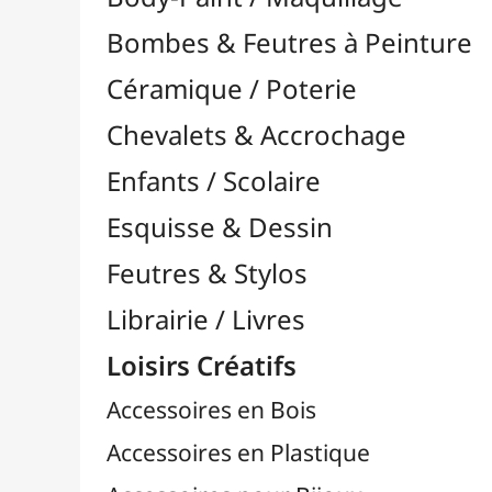
Feutres & Stylos
Librairie / Livres
Loisirs Créatifs
Accessoires en Bois
Accessoires en Plastique
Accessoires pour Bijoux
Aiguilles & Couture

Agrafeuses Simples et Murales

Aimants
Bougies
Boutons & Button Press
Cires à Cacheter
Clous / Pointes / Épingles
Coloriage
Crochets & Portes-Clés
Crochets de Tricot
Divers