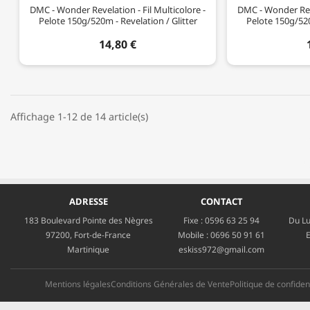
DMC - Wonder Revelation - Fil Multicolore -
DMC - Wonder Reve
Pelote 150g/520m - Revelation / Glitter
Pelote 150g/520
14,80 €
Affichage 1-12 de 14 article(s)
ADRESSE
CONTACT
183 Boulevard Pointe des Nègres
Fixe :
0596 63 25 94
Du Lu
97200, Fort-de-France
Mobile :
0696 50 91 61
E
Martinique
eskiss972@gmail.com
Mentions légales
Conditions Générales de Vente
Politique de confident