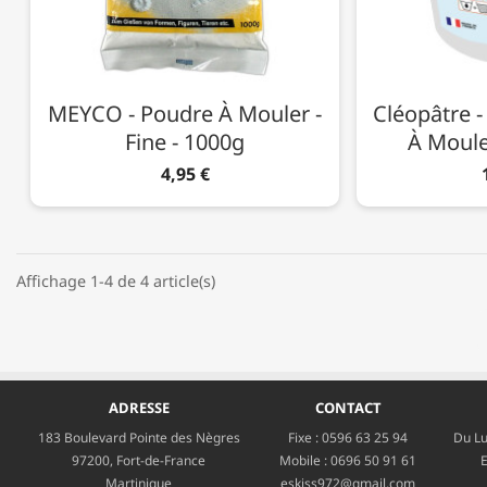
MEYCO - Poudre À Mouler -
Cléopâtre -
Fine - 1000g
À Mouler
4,95 €
Affichage 1-4 de 4 article(s)
ADRESSE
CONTACT
183 Boulevard Pointe des Nègres
Fixe :
0596 63 25 94
Du Lu
97200, Fort-de-France
Mobile :
0696 50 91 61
E
Martinique
eskiss972@gmail.com