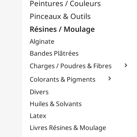
Moules Silicones

Papier Mâcher / Bois
Plastiline
Plastique à Mouler
Plâtres & Masses
Powertex
Powertex - Poudres Stone Art
Résines Acryliques
Résines Diverses
Résines Epoxy

Résines UV
Silicones
Thermoflexibles
Vernis Spéciaux
Supports Dessin & Peinture
Transport / Rangement
Vannerie / Rotin