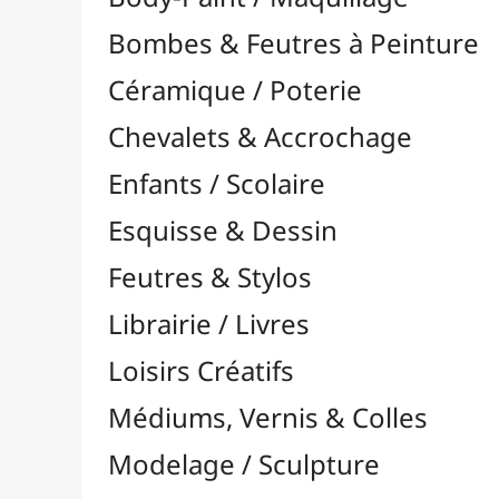
Feutres & Stylos
Librairie / Livres
Loisirs Créatifs
Médiums, Vernis & Colles
Modelage / Sculpture
Peintures / Couleurs
Pinceaux & Outils
Résines / Moulage
Alginate
Bandes Plâtrées
Charges / Poudres & Fibres

Colorants & Pigments

Divers
Huiles & Solvants
Latex
Livres Résines & Moulage