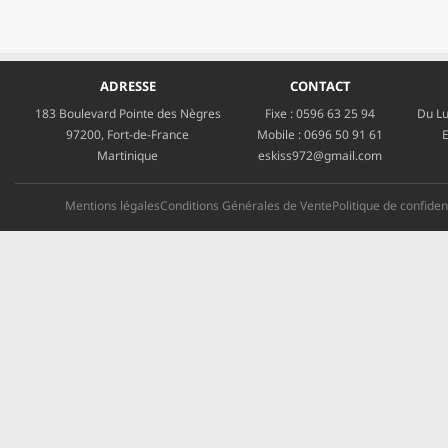
ADRESSE
CONTACT
183 Boulevard Pointe des Nègres
Fixe :
0596 63 25 94
Du Lu
97200, Fort-de-France
Mobile :
0696 50 91 61
E
Martinique
eskiss972@gmail.com
Mentions légales
Conditions Générales de Vente
Politique de confident