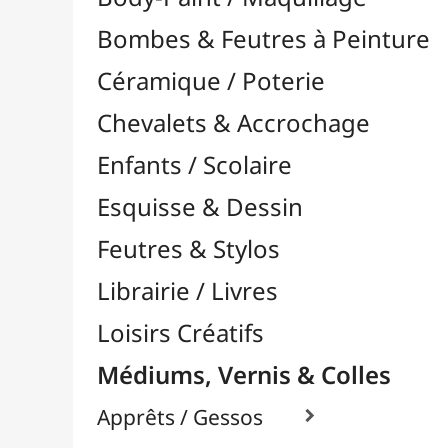
Feutres & Stylos
Librairie / Livres
Loisirs Créatifs
Médiums, Vernis & Colles
Apprêts / Gessos

Colles & Adhésifs

Colle Contact / Néoprène
Colle Vinyliques
Colles à Bois
Colles en Gel / Universelles
Colles en Spray
Colles Mosaïque
Colles Reliure / Encadrement
Colles Silicone
Colles Tissus / Textiles
Colles Transparentes
Divers