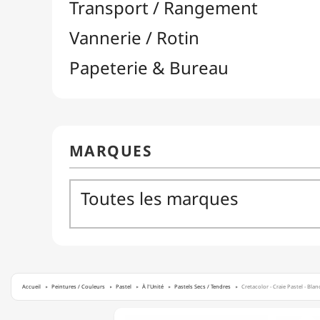
Accueil
Peintures / Couleurs
Pastel
À l'Unité
Pastels Secs / Tendres
Cretacolor - Craie Pastel - Bla
CRETACOLOR