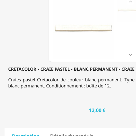

-
CRAIE
PASTEL
-
BLANC
PERMANENT
-
CRAIE
BLANCHE
-

BOÎTE
DE
CRETACOLOR - CRAIE PASTEL - BLANC PERMANENT - CRAIE 
12
Craies pastel Cretacolor de couleur blanc permanent. Type :
blanc permanent. Conditionnement : boîte de 12.
12,00 €
Description
Détails du produit