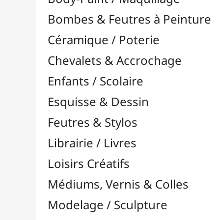
Feutres & Stylos
Librairie / Livres
Loisirs Créatifs
Médiums, Vernis & Colles
Modelage / Sculpture
Peintures / Couleurs
Acrylique

Aquarelle

Dorure
Encre

Gouache

Huile

Multisurface

Pastel

À l'Unité

Pastels Gras / Huile