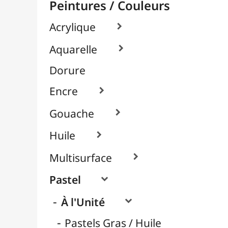
Pastels Secs / Tendres
Crayons Pastel
Packs / Assortiments

Pigments

Textile, Tissu & Soie

Verre & Porcelaine

Pinceaux & Outils
Résines / Moulage
Supports Dessin & Peinture
Transport / Rangement
Vannerie / Rotin
Papeterie & Bureau
MARQUES