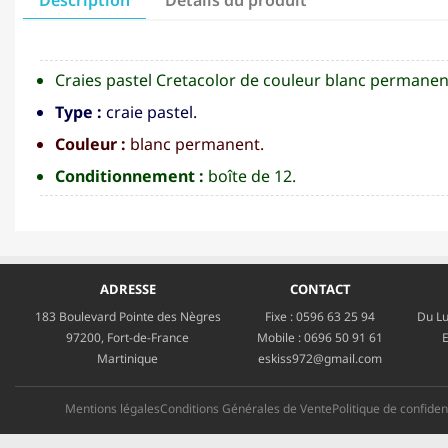
Craies pastel Cretacolor de couleur blanc permanen
Type :
craie pastel.
Couleur :
blanc permanent.
Conditionnement :
boîte de 12.
ADRESSE
CONTACT
183 Boulevard Pointe des Nègres
Fixe :
0596 63 25 94
Du Lu
97200, Fort-de-France
Mobile :
0696 50 91 61
E
Martinique
eskiss972@gmail.com
Mentions légales
Conditions Générales de Vente
Politique de confident