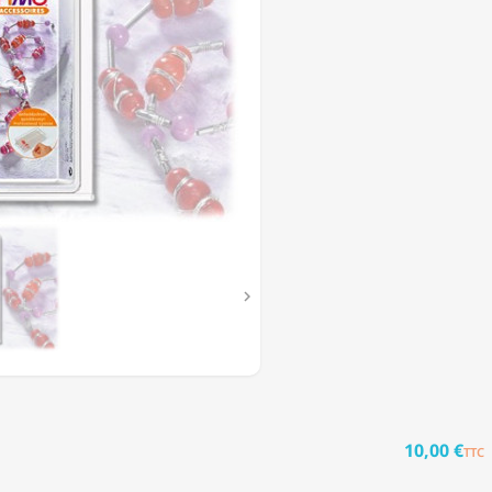
R

10,00 €
TTC