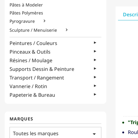
Pâtes à Modeler
Pâtes Polymères
Descr
Pyrogravure

Sculpture / Menuiserie

Peintures / Couleurs
Pinceaux & Outils
Résines / Moulage
Supports Dessin & Peinture
Transport / Rangement
Vannerie / Rotin
Papeterie & Bureau
MARQUES
"Tri
Roul
Toutes les marques
arrow_drop_down