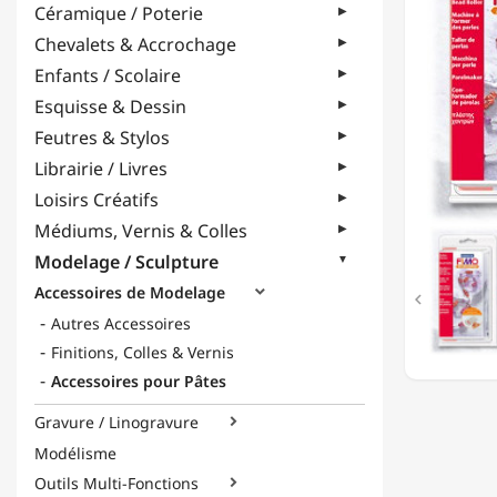
Céramique / Poterie
FORME
DES
Chevalets & Accrochage
PERLES
Enfants / Scolaire
-
"PLUS
Esquisse & Dessin
1"
Feutres & Stylos
Librairie / Livres
Loisirs Créatifs
Médiums, Vernis & Colles
Modelage / Sculpture
Accessoires de Modelage


Autres Accessoires
Finitions, Colles & Vernis
Accessoires pour Pâtes
Gravure / Linogravure

Modélisme
Outils Multi-Fonctions
