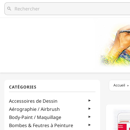
search
Accueil
STAEDT
Accessoires de Dessin
-
ACCESS
Aérographie / Airbrush
FIMO®
Body-Paint / Maquillage
-
MACHI
Bombes & Feutres à Peinture
À