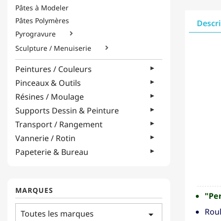
Pâtes à Modeler
Pâtes Polymères
Descr
Pyrogravure

Sculpture / Menuiserie

Peintures / Couleurs
Pinceaux & Outils
Résines / Moulage
Supports Dessin & Peinture
Transport / Rangement
Vannerie / Rotin
Papeterie & Bureau
MARQUES
"Per
Roul
Toutes les marques
arrow_drop_down