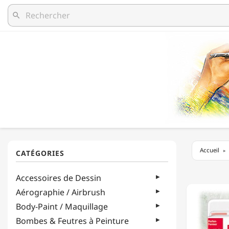
search
Accueil
STAEDT
Accessoires de Dessin
-
ACCESS
Aérographie / Airbrush
FIMO®
Body-Paint / Maquillage
-
MACHI
Bombes & Feutres à Peinture
À