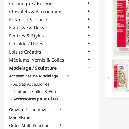
Céramique / Poterie
FORME
DES
Chevalets & Accrochage
PERLES
Enfants / Scolaire
-
"MULTI
Esquisse & Dessin
1"
Feutres & Stylos
Librairie / Livres
Loisirs Créatifs
Médiums, Vernis & Colles
Modelage / Sculpture
Accessoires de Modelage


Autres Accessoires
Finitions, Colles & Vernis
Accessoires pour Pâtes
Gravure / Linogravure

Modélisme
Outils Multi-Fonctions
