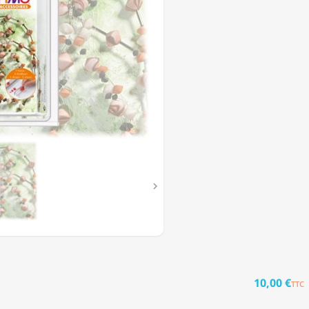
R

10,00 €
TTC