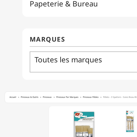
Accueil
Pinceaux & Outils
Pinceaux
Pinceaux Par Marques
Pinceaux Pébéo
Pébéo - 3 Spalters - Soies Beau Bl
PÉBÉO

-
3
SPALTERS
-