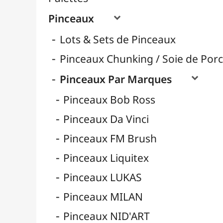
Pinceaux Poils Naturels
Pinceaux Poils Synthétiques
Pinceaux pour Acrylique
Pinceaux pour Aquarelle
Pinceaux pour Calligraphie
Pinceaux pour Gouache
Pinceaux pour Huile
Pinceaux Réservoir
Pinces à Tendre
Rangement
Récipients
Résines / Moulage
Supports Dessin & Peinture
Transport / Rangement
Vannerie / Rotin