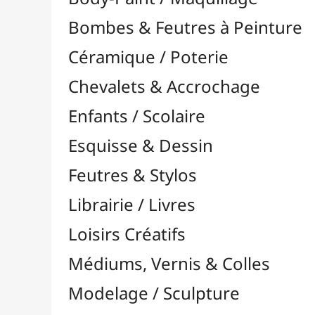
Feutres & Stylos
Librairie / Livres
Loisirs Créatifs
Médiums, Vernis & Colles
Modelage / Sculpture
Peintures / Couleurs
Pinceaux & Outils
Accessoires
Colour Shapers
Couteaux à Peindre
Éponges
Flacons, Pointes & Pipettes
Lampes UV
Mannequins
Mousses & Rouleaux
Nettoyage / Savons
Palettes