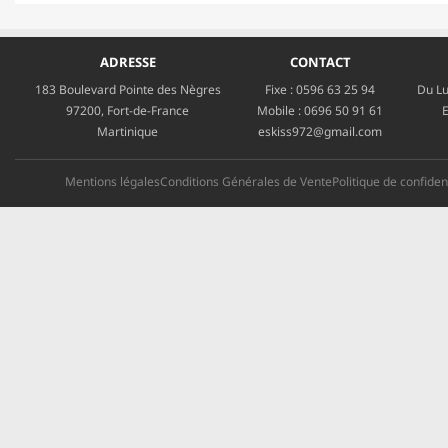
ADRESSE
CONTACT
183 Boulevard Pointe des Nègres
Fixe :
0596 63 25 94
Du Lu
97200, Fort-de-France
Mobile :
0696 50 91 61
E
Martinique
eskiss972@gmail.com
Mentions légales
Conditions Générales de Vente
Politique de confident