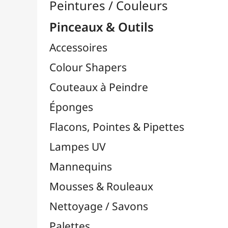
Pinceaux

Lots & Sets de Pinceaux
Pinceaux Chunking / Soie de Porc
Pinceaux Par Marques

Pinceaux Bob Ross
Pinceaux Da Vinci
Pinceaux FM Brush
Pinceaux Liquitex
Pinceaux LUKAS
Pinceaux MILAN
Pinceaux NID'ART
Pinceaux O'Color
Pinceaux Pébéo
Pinceaux Raphaël
Pinceaux TULIP
Pinceaux Zahn Pinsel
Pinceaux Cléopâtre