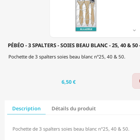
SOIES
BEAU
BLANC
-
25,
40

&
50
PÉBÉO - 3 SPALTERS - SOIES BEAU BLANC - 25, 40 & 5
-
ACRYLIQUE
Pochette de 3 spalters soies beau blanc n°25, 40 & 50.
&
HUILE
6,50 €
Description
Détails du produit
Pochette de 3 spalters soies beau blanc n°25, 40 & 50.