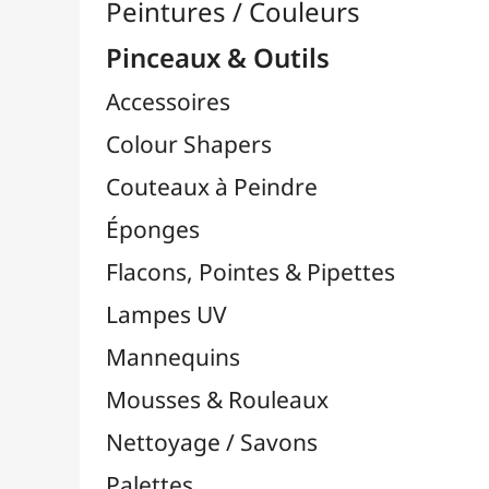
Pinceaux

Lots & Sets de Pinceaux
Pinceaux Chunking / Soie de Porc
Pinceaux Par Marques

Pinceaux Bob Ross
Pinceaux Da Vinci
Pinceaux FM Brush
Pinceaux Liquitex
Pinceaux LUKAS
Pinceaux MILAN
Pinceaux NID'ART
Pinceaux O'Color
Pinceaux Pébéo
Pinceaux Raphaël
Pinceaux TULIP
Pinceaux Zahn Pinsel
Pinceaux Cléopâtre