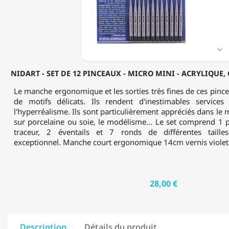
PINCEAUX
-
MICRO
MINI
-
ACRYLIQUE,

GOUACHE
&
NIDART - SET DE 12 PINCEAUX - MICRO MINI - ACRYLIQUE
AQUARELLE
Le manche ergonomique et les sorties très fines de ces pincea
de motifs délicats. Ils rendent d'inestimables services
l'hyperréalisme. Ils sont particulièrement appréciés dans le 
sur porcelaine ou soie, le modélisme... Le set comprend 1 p
traceur, 2 éventails et 7 ronds de différentes tailles
exceptionnel. Manche court ergonomique 14cm vernis violet 
28,00 €
Description
Détails du produit