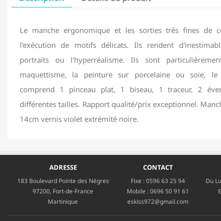
Le manche ergonomique et les sorties très fines de ce
l'exécution de motifs délicats. Ils rendent d'inestimab
portraits ou l'hyperréalisme. Ils sont particulièreme
maquettisme, la peinture sur porcelaine ou soie, le
comprend 1 pinceau plat, 1 biseau, 1 traceur, 2 éve
différentes tailles. Rapport qualité/prix exceptionnel. Ma
14cm vernis violet extrémité noire.
ADRESSE
CONTACT
183 Boulevard Pointe des Nègres
Fixe :
0596 63 25 94
Du Lu
97200, Fort-de-France
Mobile :
0696 50 91 61
E
Martinique
eskiss972@gmail.com