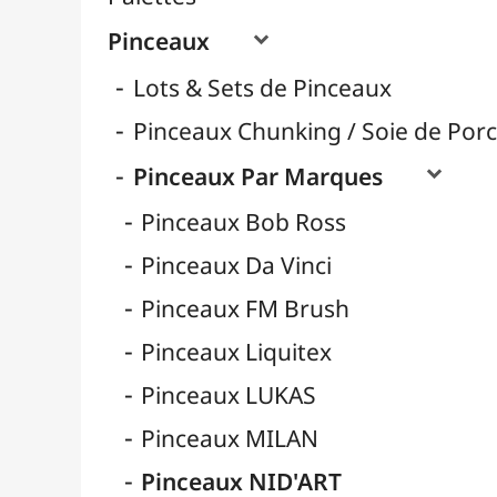
Pinceaux Poils Naturels
Pinceaux Poils Synthétiques
Pinceaux pour Acrylique
Pinceaux pour Aquarelle
Pinceaux pour Calligraphie
Pinceaux pour Gouache
Pinceaux pour Huile
Pinceaux Réservoir
Pinces à Tendre
Rangement
Récipients
Résines / Moulage
Supports Dessin & Peinture
Transport / Rangement
Vannerie / Rotin