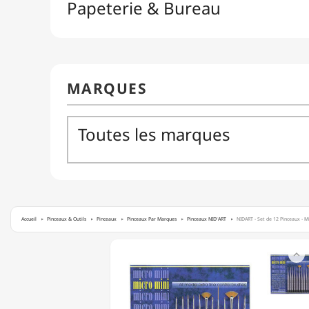
Accueil
Pinceaux & Outils
Pinceaux
Pinceaux Par Marques
Pinceaux NID'ART
NIDART - Set de 12 Pinceaux - M
NIDART

-
SET
DE
12