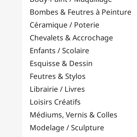
Feutres & Stylos
Librairie / Livres
Loisirs Créatifs
Médiums, Vernis & Colles
Modelage / Sculpture
Peintures / Couleurs
Pinceaux & Outils
Accessoires
Colour Shapers
Couteaux à Peindre
Éponges
Flacons, Pointes & Pipettes
Lampes UV
Mannequins
Mousses & Rouleaux
Nettoyage / Savons
Palettes