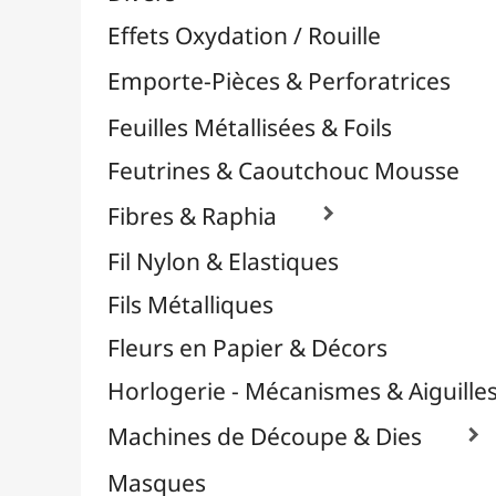
Plastique Fou
Polyphane
Poncage / Émeri
Quilling / Pliage
Reliure & Cinch
Sable, Strass & Paillettes

Savons
Serviettes
Sublimation
Supports en Cercles
Tampons et Encreurs

Washi Tape / Masking Tape
EFCOLOR - Émaux à Froid
Médiums, Vernis & Colles
Modelage / Sculpture
Peintures / Couleurs