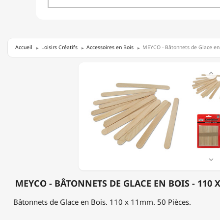
Accueil
Loisirs Créatifs
Accessoires en Bois
MEYCO - Bâtonnets de Glace en 
MEYCO

-
BÂTONNETS
DE
GLACE
EN
BOIS
-
110
X
11MM

-
50
MEYCO - BÂTONNETS DE GLACE EN BOIS - 110 X
PIÈCES
Bâtonnets de Glace en Bois. 110 x 11mm. 50 Pièces.