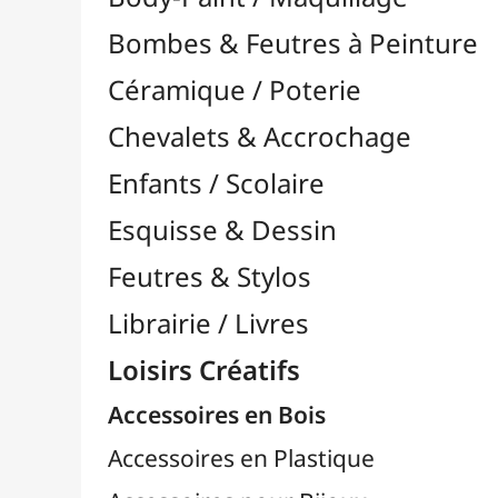
Feutres & Stylos
Librairie / Livres
Loisirs Créatifs
Accessoires en Bois
Accessoires en Plastique
Accessoires pour Bijoux
Aiguilles & Couture

Agrafeuses Simples et Murales

Aimants
Bougies
Boutons & Button Press
Cires à Cacheter
Clous / Pointes / Épingles
Coloriage
Crochets & Portes-Clés
Crochets de Tricot
Divers