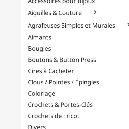
Effets Oxydation / Rouille
Emporte-Pièces & Perforatrices

Feuilles Métallisées & Foils
Feutrines & Caoutchouc Mousse
Fibres & Raphia

Fil Nylon & Elastiques
Fils Métalliques
Fleurs en Papier & Décors
Horlogerie - Mécanismes & Aiguilles
Machines de Découpe & Dies

Masques
Massicots & Lames
Mosaïque
Oeillets & Rivets
Petites Pinces
Pinces & Outils
Plantes & Jardin