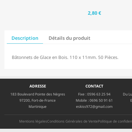
2,80 €
Description
Détails du produit
Bâtonnets de Glace en Bois. 110 x 11mm. 50 Pièces.
ADRESSE
CONTACT
183 Boulevard Pointe des Nègres
Fixe :
0596 63 25 94
Du Lu
97200, Fort-de-France
Mobile :
0696 50 91 61
E
Martinique
eskiss972@gmail.com
Mentions légales
Conditions Générales de Vente
Politique de confident