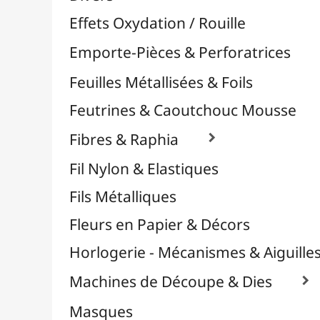
Plastique Fou
Polyphane
Poncage / Émeri
Quilling / Pliage
Reliure & Cinch
Sable, Strass & Paillettes

Savons
Serviettes
Sublimation
Supports en Cercles
Tampons et Encreurs

Washi Tape / Masking Tape
EFCOLOR - Émaux à Froid
Médiums, Vernis & Colles
Modelage / Sculpture
Peintures / Couleurs