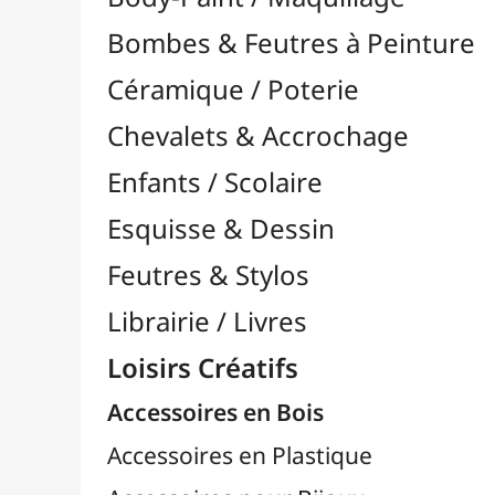
Feutres & Stylos
Librairie / Livres
Loisirs Créatifs
Accessoires en Bois
Accessoires en Plastique
Accessoires pour Bijoux
Aiguilles & Couture

Agrafeuses Simples et Murales

Aimants
Bougies
Boutons & Button Press
Cires à Cacheter
Clous / Pointes / Épingles
Coloriage
Crochets & Portes-Clés
Crochets de Tricot
Divers