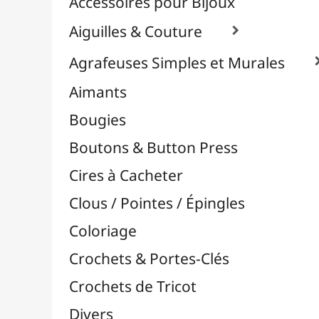
Effets Oxydation / Rouille
Emporte-Pièces & Perforatrices

Feuilles Métallisées & Foils
Feutrines & Caoutchouc Mousse
Fibres & Raphia

Fil Nylon & Elastiques
Fils Métalliques
Fleurs en Papier & Décors
Horlogerie - Mécanismes & Aiguilles
Machines de Découpe & Dies

Masques
Massicots & Lames
Mosaïque
Oeillets & Rivets
Petites Pinces
Pinces & Outils
Plantes & Jardin