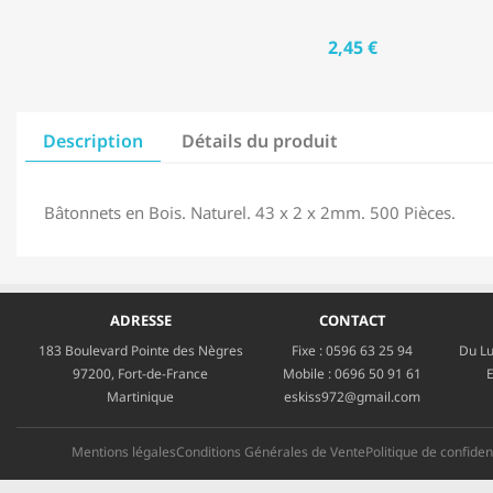
2,45 €
Description
Détails du produit
Bâtonnets en Bois. Naturel. 43 x 2 x 2mm. 500 Pièces.
ADRESSE
CONTACT
183 Boulevard Pointe des Nègres
Fixe :
0596 63 25 94
Du Lu
97200, Fort-de-France
Mobile :
0696 50 91 61
E
Martinique
eskiss972@gmail.com
Mentions légales
Conditions Générales de Vente
Politique de confident