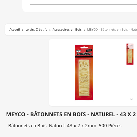
Accueil
Loisirs Créatifs
Accessoires en Bois
MEYCO - Bâtonnets en Bois - Natu
MEYCO

-
BÂTONNETS
EN
BOIS
-
NATUREL
-
43
X
2

X
2MM
MEYCO - BÂTONNETS EN BOIS - NATUREL - 43 X 2
-
500
Bâtonnets en Bois. Naturel. 43 x 2 x 2mm. 500 Pièces.
PIÈCES