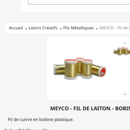
Accueil
Loisirs Créatifs
Fils Métalliques
MEYCO - Fil de 
MEYCO

-
FIL
DE
LAITON
-
BOBINE

MEYCO - FIL DE LAITON - BOBI
Fil de cuivre en bobine plastique.