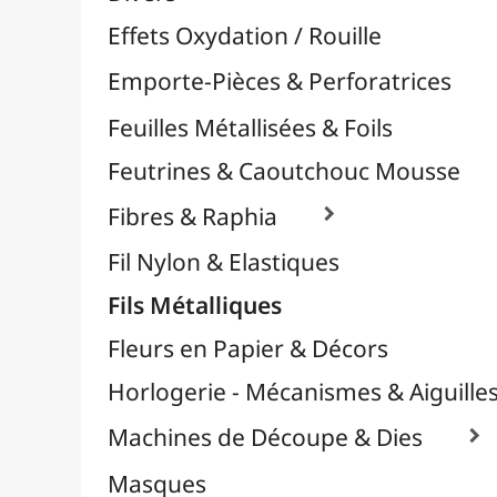
Plastique Fou
Polyphane
Poncage / Émeri
Quilling / Pliage
Reliure & Cinch
Sable, Strass & Paillettes

Savons
Serviettes
Sublimation
Supports en Cercles
Tampons et Encreurs

Washi Tape / Masking Tape
EFCOLOR - Émaux à Froid
Médiums, Vernis & Colles
Modelage / Sculpture
Peintures / Couleurs