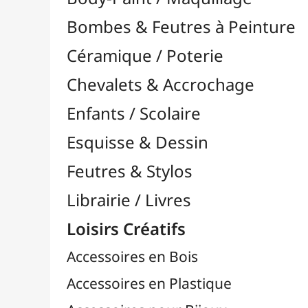
Feutres & Stylos
Librairie / Livres
Loisirs Créatifs
Accessoires en Bois
Accessoires en Plastique
Accessoires pour Bijoux
Aiguilles & Couture

Agrafeuses Simples et Murales

Aimants
Bougies
Boutons & Button Press
Cires à Cacheter
Clous / Pointes / Épingles
Coloriage
Crochets & Portes-Clés
Crochets de Tricot
Divers