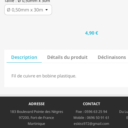
Taille : Ø 0,50mm x 30m
4,90 €
Description
Détails du produit
Déclinaisons
Fil de cuivre en bobine plastique.
ADRESSE
CONTACT
183 Boulevard Pointe des Nègres
Fixe :
0596 63 25 94
Du Lu
97200, Fort-de-France
Mobile :
0696 50 91 61
E
Martinique
eskiss972@gmail.com