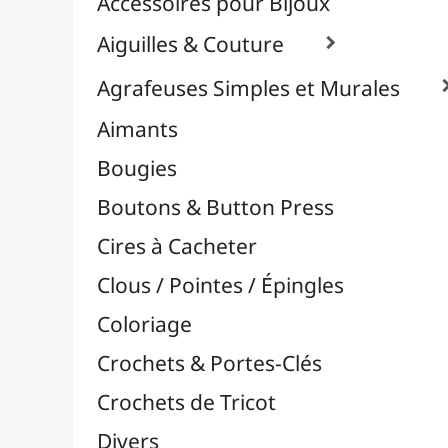
Effets Oxydation / Rouille
Emporte-Pièces & Perforatrices

Feuilles Métallisées & Foils
Feutrines & Caoutchouc Mousse
Fibres & Raphia

Fil Nylon & Elastiques
Fils Métalliques
Fleurs en Papier & Décors
Horlogerie - Mécanismes & Aiguilles
Machines de Découpe & Dies

Masques
Massicots & Lames
Mosaïque
Oeillets & Rivets
Petites Pinces
Pinces & Outils
Plantes & Jardin