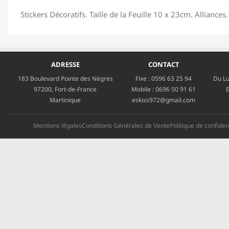
Stickers Décoratifs. Taille de la Feuille 10 x 23cm. Alliances.
ADRESSE
CONTACT
183 Boulevard Pointe des Nègres
Fixe :
0596 63 25 94
Du Lu
97200, Fort-de-France
Mobile :
0696 50 91 61
E
Martinique
eskiss972@gmail.com
Mentions légales
Conditions Générales de Vente
Politique de confident