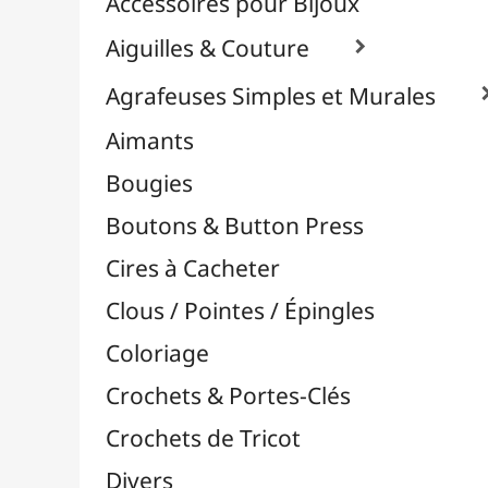
Effets Oxydation / Rouille
Emporte-Pièces & Perforatrices

Feuilles Métallisées & Foils
Feutrines & Caoutchouc Mousse
Fibres & Raphia

Fil Nylon & Elastiques
Fils Métalliques
Fleurs en Papier & Décors
Horlogerie - Mécanismes & Aiguilles
Machines de Découpe & Dies

Masques
Massicots & Lames
Mosaïque
Oeillets & Rivets
Petites Pinces
Pinces & Outils
Plantes & Jardin