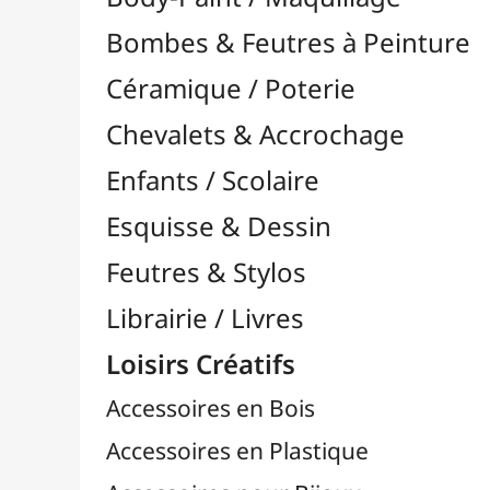
Feutres & Stylos
Librairie / Livres
Loisirs Créatifs
Accessoires en Bois
Accessoires en Plastique
Accessoires pour Bijoux
Aiguilles & Couture

Agrafeuses Simples et Murales

Aimants
Bougies
Boutons & Button Press
Cires à Cacheter
Clous / Pointes / Épingles
Coloriage
Crochets & Portes-Clés
Crochets de Tricot
Divers