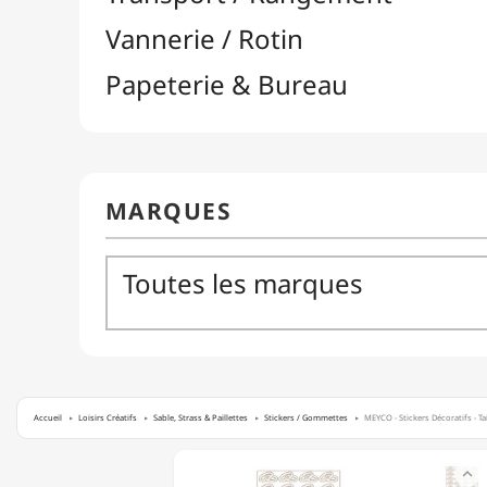
Accueil
Loisirs Créatifs
Sable, Strass & Paillettes
Stickers / Gommettes
MEYCO - Stickers Décoratifs - Tai
MEYCO

-