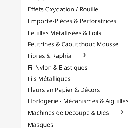
Plastique Fou
Polyphane
Poncage / Émeri
Quilling / Pliage
Reliure & Cinch
Sable, Strass & Paillettes

Confettis
Paillettes
Perles
Perles Alphabet
Stickers / Gommettes
Strass / Pierres Décoratives
Verre Pilé
Savons
Serviettes
Sublimation