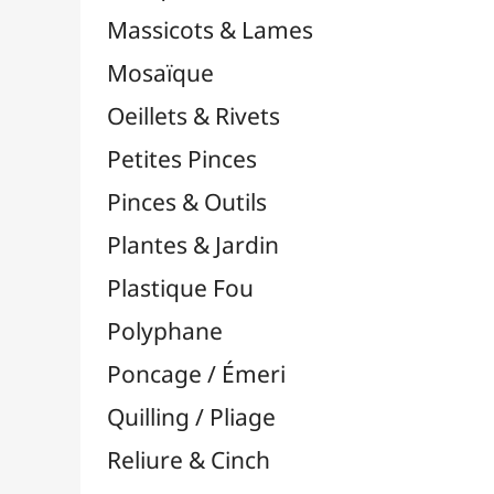
Supports en Cercles
Tampons et Encreurs

Washi Tape / Masking Tape
EFCOLOR - Émaux à Froid
Médiums, Vernis & Colles
Modelage / Sculpture
Peintures / Couleurs
Pinceaux & Outils
Résines / Moulage
Supports Dessin & Peinture
Transport / Rangement
Vannerie / Rotin
Papeterie & Bureau
MARQUES