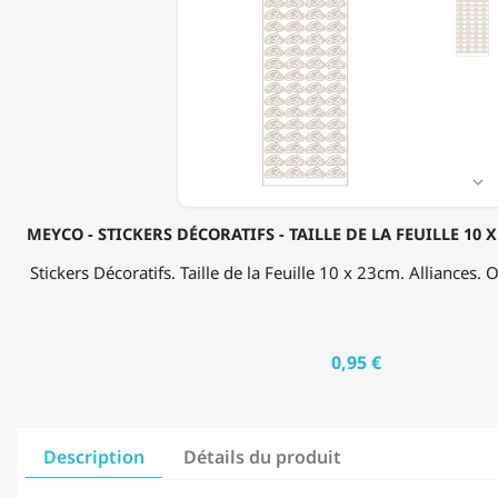
STICKERS
DÉCORATIFS
-
TAILLE
DE
LA
FEUILLE
10
X

23CM
-
MEYCO - STICKERS DÉCORATIFS - TAILLE DE LA FEUILLE 10 X
ALLIANCES
-
Stickers Décoratifs. Taille de la Feuille 10 x 23cm. Alliances. O
OR
0,95 €
Description
Détails du produit