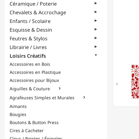
Céramique / Poterie
LA
FEUILL
Chevalets & Accrochage
10
Enfants / Scolaire
X
23CM
Esquisse & Dessin
-
Feutres & Stylos
COEUR
-
Librairie / Livres
ROUGE
Loisirs Créatifs
Accessoires en Bois
Accessoires en Plastique
Accessoires pour Bijoux

Aiguilles & Couture

Agrafeuses Simples et Murales

Aimants
Bougies
Boutons & Button Press
Cires à Cacheter
Clous / Pointes / Épingles