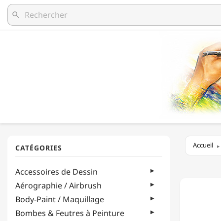
search
Accueil
MEYCO
Accessoires de Dessin
-
STICKE
Aérographie / Airbrush
DÉCORA
Body-Paint / Maquillage
-
TAILLE
Bombes & Feutres à Peinture
DE