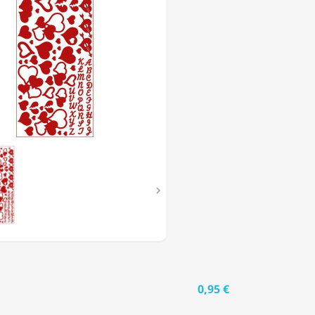
E
S

0,95 €