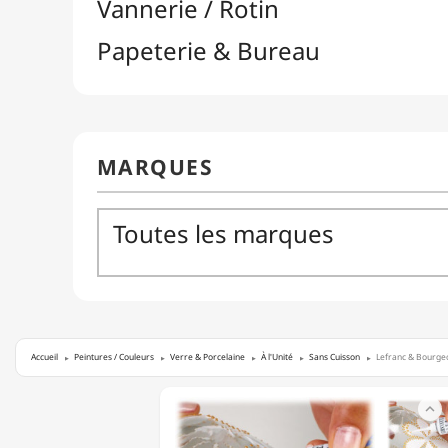
Accueil
Peintures / Couleurs
Verre & Porcelaine
À l'Unité
Sans Cuisson
Lefranc & Bourgeo
LEFRANC

&
BOURGEOIS