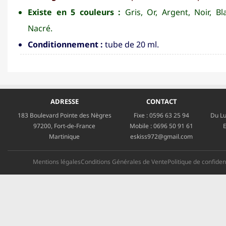
Existe en 5 couleurs :
Gris, Or, Argent, Noir, Bl
Nacré.
Conditionnement :
tube de 20 ml.
ADRESSE
CONTACT
183 Boulevard Pointe des Nègres
Fixe :
0596 63 25 94
Du Lu
97200, Fort-de-France
Mobile :
0696 50 91 61
E
Martinique
eskiss972@gmail.com
Mentions légales
Conditions Générales de Vente
Politique de confident