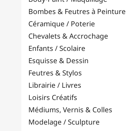
Feutres & Stylos
Librairie / Livres
Loisirs Créatifs
Médiums, Vernis & Colles
Modelage / Sculpture
Peintures / Couleurs
Acrylique

Aquarelle

Dorure
Encre

Gouache

Huile

Multisurface

Pastel

Pigments

Textile, Tissu & Soie
