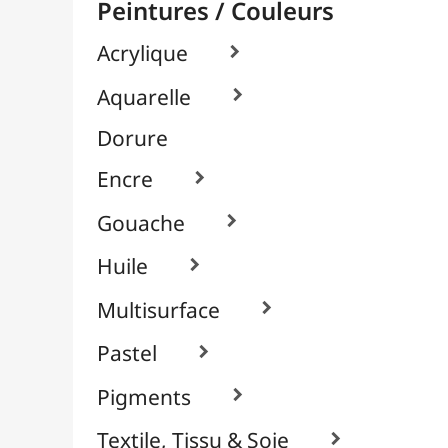
Verre & Porcelaine

À l'Unité

À Cuisson
Sans Cuisson
Packs / Assortiments
Pinceaux & Outils
Résines / Moulage
Supports Dessin & Peinture
Transport / Rangement
Vannerie / Rotin
Papeterie & Bureau
MARQUES