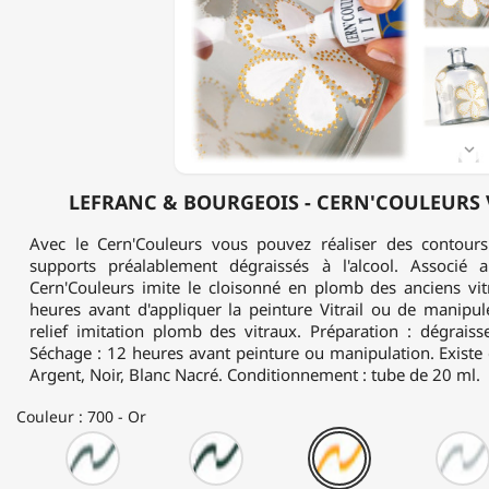
-
CERN'COULEURS
VITRAIL
-
20ML

LEFRANC & BOURGEOIS - CERN'COULEURS V
Avec le Cern'Couleurs vous pouvez réaliser des contours 
supports préalablement dégraissés à l'alcool. Associé au
Cern'Couleurs imite le cloisonné en plomb des anciens vit
heures avant d'appliquer la peinture Vitrail ou de manipul
relief imitation plomb des vitraux. Préparation : dégraisse
Séchage : 12 heures avant peinture ou manipulation. Existe e
Argent, Noir, Blanc Nacré. Conditionnement : tube de 20 ml.
Couleur : 700 - Or
250
265
700
-
-
-
Gris
Noir
Or