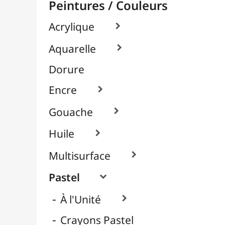
Packs / Assortiments

Pastels Gras / Huile
Pastels Secs / Tendres
Pigments

Textile, Tissu & Soie

Verre & Porcelaine

Pinceaux & Outils
Résines / Moulage
Supports Dessin & Peinture
Transport / Rangement
Vannerie / Rotin
Papeterie & Bureau
MARQUES