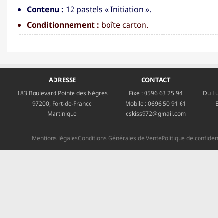
Contenu :
12 pastels « Initiation ».
Conditionnement :
boîte carton.
ADRESSE
CONTACT
183 Boulevard Pointe des Nègres
Fixe :
0596 63 25 94
Du Lu
97200, Fort-de-France
Mobile :
0696 50 91 61
E
Martinique
eskiss972@gmail.com
Mentions légales
Conditions Générales de Vente
Politique de confident