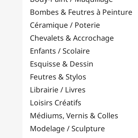
Feutres & Stylos
Librairie / Livres
Loisirs Créatifs
Médiums, Vernis & Colles
Modelage / Sculpture
Peintures / Couleurs
Acrylique

Aquarelle

Dorure
Encre

Gouache

Huile

Multisurface

Pastel

À l'Unité

Crayons Pastel