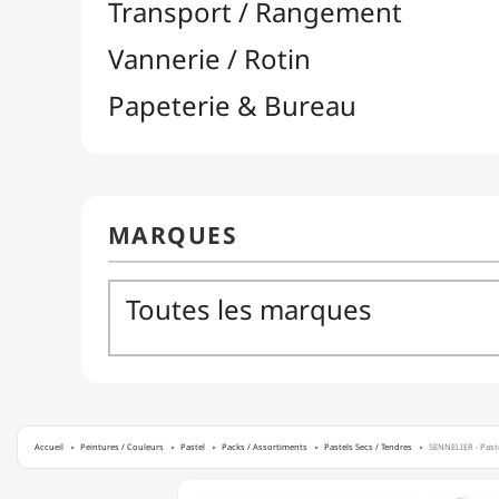
Accueil
Peintures / Couleurs
Pastel
Packs / Assortiments
Pastels Secs / Tendres
SENNELIER - Pastel
SENNELIER