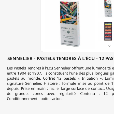

-
PASTELS
TENDRES
À
L'ÉCU
-
12
PASTELS
"INITIATION"

SENNELIER - PASTELS TENDRES À L'ÉCU - 12 PA
Les Pastels Tendres à l'Écu Sennelier offrent une luminosité 
entre 1904 et 1907, ils constituent l'une des plus longues
pastels au monde. Coffret 12 pastels « Initiation ». Lumin
signature Sennelier. Histoire : formule mise au point de
depuis. Prise en main : facile, large surface de contact. Usag
de grandes zones avec régularité. Contenu : 12 pas
Conditionnement : boîte carton.