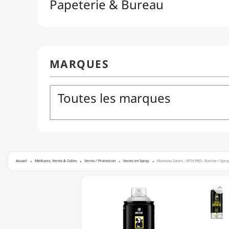
Accueil
Médiums, Vernis & Colles
Vernis / Protection
Vernis en Spray
Montana Colors - MTN PRO - Bombe / Spray 
MONTANA

COLORS
-
MTN
PRO
-