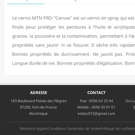
Le vernis MTN PRO "Canvas" est un vernis en spray qui es
finale pour protéger les peintures à l'huile et acryliques
graisse, la poussière et la contamination, permettant à l'
propriétés sans jaunir ni se fissurer. Il sèche très rapid
Bonnes propriétés de durcissement. Ne jaunit pas. Prote
Longue durée de vie. Bonnes propriétés d'égalisation. Bonne
ADRESSE
CONTACT
183 Boulevard Pointe des Nègres
Fixe :
0596 63 25 94
Du Lu
97200, Fort-de-France
Mobile :
0696 50 91 61
E
Martinique
eskiss972@gmail.com
Mentions légales
Conditions Générales de Vente
Politique de confident