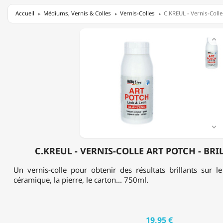
Accueil
Médiums, Vernis & Colles
Vernis-Colles
C.KREUL - Vernis-Colle
C.KREUL

-
VERNIS-
COLLE
ART
POTCH
-
BRILLANT
-
750ML

C.KREUL - VERNIS-COLLE ART POTCH - BRI
Un vernis-colle pour obtenir des résultats brillants sur le 
céramique, la pierre, le carton... 750ml.
19,95 €