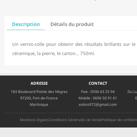
Description
Détails du produit
Un vernis-colle pour obtenir des résultats brillants sur le b
céramique, la pierre, le carton... 750ml.
ADRESSE
CONTACT
183 Boulevard Pointe des Nègres
Fixe :
0596 63 25 94
Du Lu
97200, Fort-de-France
Mobile :
0696 50 91 61
E
Martinique
eskiss972@gmail.com
Mentions légales
Conditions Générales de Vente
Politique de confident