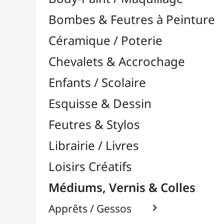
Feutres & Stylos
Librairie / Livres
Loisirs Créatifs
Médiums, Vernis & Colles
Apprêts / Gessos

Colles & Adhésifs

Durcisseurs / Solidifiants
Fixatifs
Liants

Médiums / Additifs

Vernis / Protection

Vernis-Colles
Modelage / Sculpture
Peintures / Couleurs
Pinceaux & Outils