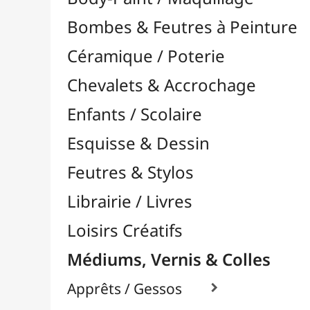
Feutres & Stylos
Librairie / Livres
Loisirs Créatifs
Médiums, Vernis & Colles
Apprêts / Gessos

Colles & Adhésifs

Durcisseurs / Solidifiants
Fixatifs
Liants

Médiums / Additifs

Vernis / Protection

Vernis-Colles
Modelage / Sculpture
Peintures / Couleurs
Pinceaux & Outils