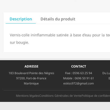
Description
Détails du produit
Vernis-colle ininflammable satinée à base d'eau pour la te
sur bougie.
ADRESSE
CONTACT
183 Boulevard Pointe des Nègres
Fixe :
0596 63 25 94
Du Lu
97200, Fort-de-France
Mobile :
0696 50 91 61
E
Martinique
eskiss972@gmail.com
Mentions légales
Conditions Générales de Vente
Politique de confident