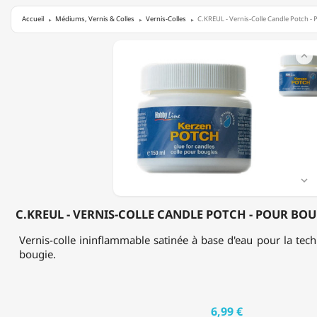
Accueil
Médiums, Vernis & Colles
Vernis-Colles
C.KREUL - Vernis-Colle Candle Potch - P
C.KREUL

-
VERNIS-
COLLE
CANDLE
POTCH
-
POUR
BOUGIES
-
SATINÉ

-
150ML
C.KREUL - VERNIS-COLLE CANDLE POTCH - POUR BOUG
Vernis-colle ininflammable satinée à base d'eau pour la tech
bougie.
6,99 €