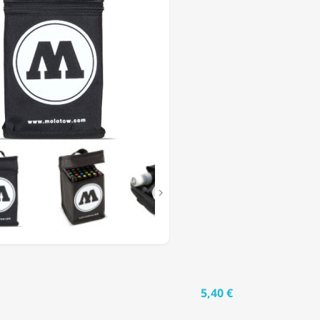

5,40 €