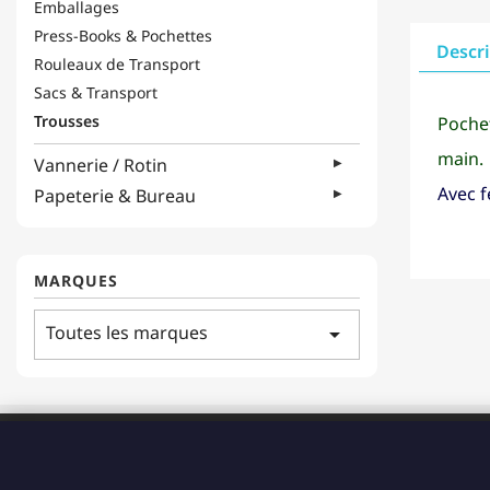
Emballages
Press-Books & Pochettes
Descr
Rouleaux de Transport
Sacs & Transport
Trousses
Poche
main.
Vannerie / Rotin
Avec f
Papeterie & Bureau
MARQUES
Toutes les marques
arrow_drop_down
ADRESSE
183 Boulevard Pointe des Nègres