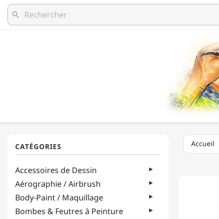
search
Accueil
MOLOT
Accessoires de Dessin
-
POCHE
Aérographie / Airbrush
POUR
Body-Paint / Maquillage
36
MARQU
Bombes & Feutres à Peinture
OU