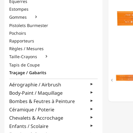
Équerres
(DIN145
Estompes
-
5MM
Gommes

Pistolets Burmester
Pochoirs
Rapporteurs
Règles / Mesures
Taille-Crayons

Tapis de Coupe
Traçage / Gabarits

Aérographie / Airbrush
Body-Paint / Maquillage
Bombes & Feutres à Peinture
Céramique / Poterie
Chevalets & Accrochage
Enfants / Scolaire