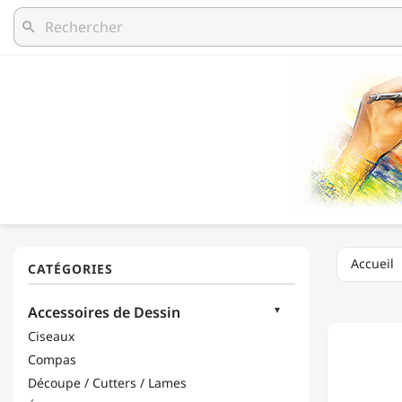
search
Accueil
STAND
Accessoires de Dessin
-
2024
Ciseaux
-
Compas
TRACE
LETTRE
Découpe / Cutters / Lames
ISO