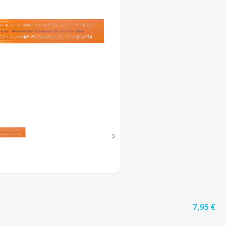
1/4)

7,95 €