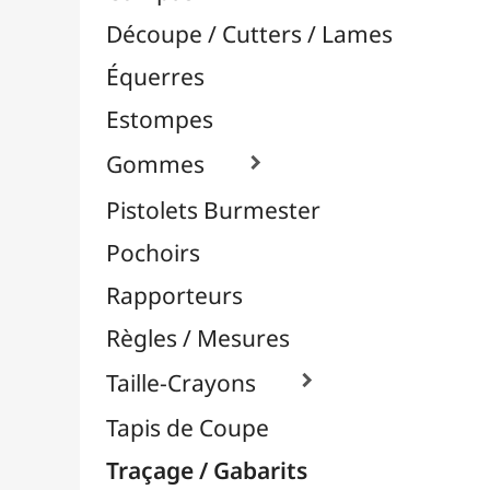
Pochoirs
Rapporteurs
Règles / Mesures
Taille-Crayons

Tapis de Coupe
Traçage / Gabarits
Aérographie / Airbrush
Body-Paint / Maquillage
Bombes & Feutres à Peinture
Céramique / Poterie
Chevalets & Accrochage
Enfants / Scolaire
Esquisse & Dessin
Feutres & Stylos
Librairie / Livres
Loisirs Créatifs