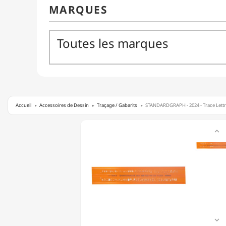
Accueil
Accessoires de Dessin
Traçage / Gabarits
STANDARDGRAPH - 2024 - Trace Lettr
STANDARDGRAPH

-
2024
-
TRACE
LETTRES
ISO
(DIN1451/4)
-
3,5MM
