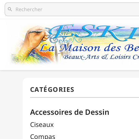
search
Accessoires de Dessin
Ciseaux
Compas
Découpe / Cutters / Lames
Équerres
Estompes
Gommes

Pistolets Burmester