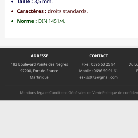
Taille :
3,5 mm.
Caractères :
droits standards.
Norme :
DIN 1451/4.
ADRESSE
CONTACT
183 Boulevard Pointe des Nègres
Fixe :
0596 63 25 94
Du Lu
97200, Fort-de-France
Mobile :
0696 50 91 61
E
Martinique
eskiss972@gmail.com
Mentions légales
Conditions Générales de Vente
Politique de confident