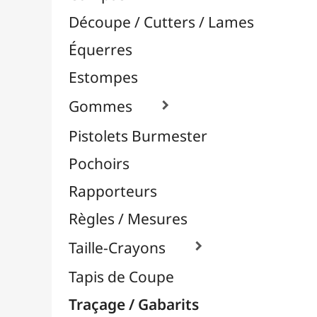
Pochoirs
Rapporteurs
Règles / Mesures
Taille-Crayons

Tapis de Coupe
Traçage / Gabarits
Aérographie / Airbrush
Body-Paint / Maquillage
Bombes & Feutres à Peinture
Céramique / Poterie
Chevalets & Accrochage
Enfants / Scolaire
Esquisse & Dessin
Feutres & Stylos
Librairie / Livres
Loisirs Créatifs