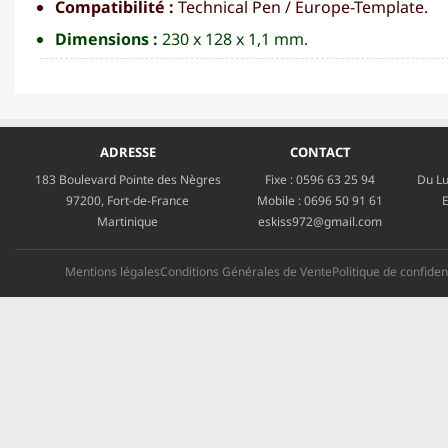
Compatibilité :
Technical Pen / Europe-Template.
Dimensions :
230 x 128 x 1,1 mm.
ADRESSE
CONTACT
183 Boulevard Pointe des Nègres
Fixe :
0596 63 25 94
Du Lu
97200, Fort-de-France
Mobile :
0696 50 91 61
E
Martinique
eskiss972@gmail.com
Mentions légales
Conditions Générales de Vente
Politique de confident