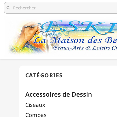
search
Accessoires de Dessin
Ciseaux
Compas
Découpe / Cutters / Lames
Équerres
Estompes
Gommes

Pistolets Burmester