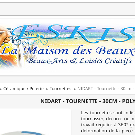
Céramique / Poterie
Tournettes
NIDART - Tournette - 30cm -
T
NIDART - TOURNETTE - 30CM - POL
ETTE
Les tournettes sont indi
tournasser, décorer ou m
travail régulier à 360° g
déformation de la pièce 
ROPYLÈNE