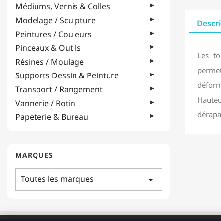
Médiums, Vernis & Colles
Modelage / Sculpture
Descr
Peintures / Couleurs
Pinceaux & Outils
Les to
Résines / Moulage
permett
Supports Dessin & Peinture
déform
Transport / Rangement
Hauteu
Vannerie / Rotin
dérapa
Papeterie & Bureau
MARQUES
Toutes les marques
arrow_drop_down