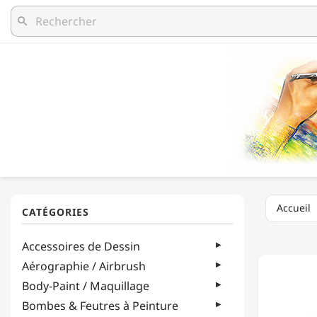
search
Accueil
NIDAR
Accessoires de Dessin
-
TOURN
Aérographie / Airbrush
-
Body-Paint / Maquillage
30CM
-
Bombes & Feutres à Peinture
POLYP