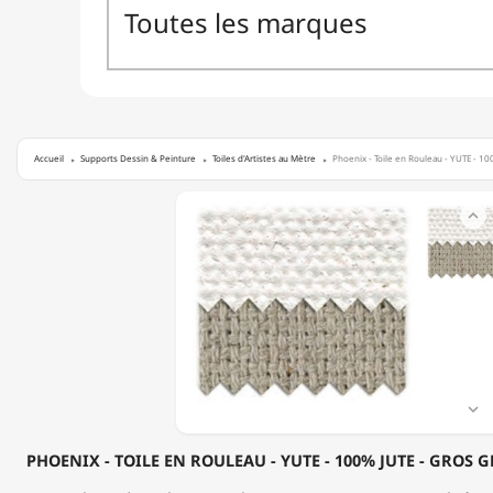
Accueil
Supports Dessin & Peinture
Toiles d'Artistes au Mètre
Phoenix - Toile en Rouleau - YUTE - 10
PHOENIX

-
TOILE
EN
ROULEAU
-
YUTE
-
100%
JUTE
-

GROS
GRAIN
PHOENIX - TOILE EN ROULEAU - YUTE - 100% JUTE - GROS GR
-