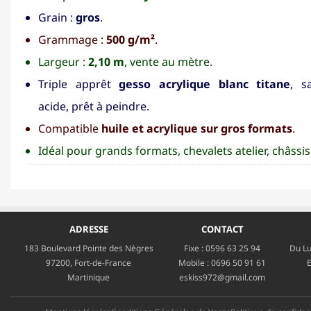
Grain :
gros
.
Grammage :
500 g/m²
.
Largeur :
2,10 m
, vente au mètre.
Triple apprêt
gesso acrylique blanc titane
, s
acide, prêt à peindre.
Compatible
huile et acrylique sur gros formats
.
Idéal pour grands formats, chevalets atelier, châssi
ADRESSE
CONTACT
183 Boulevard Pointe des Nègres
Fixe :
0596 63 25 94
Du Lu
97200, Fort-de-France
Mobile :
0696 50 91 61
E
Martinique
eskiss972@gmail.com