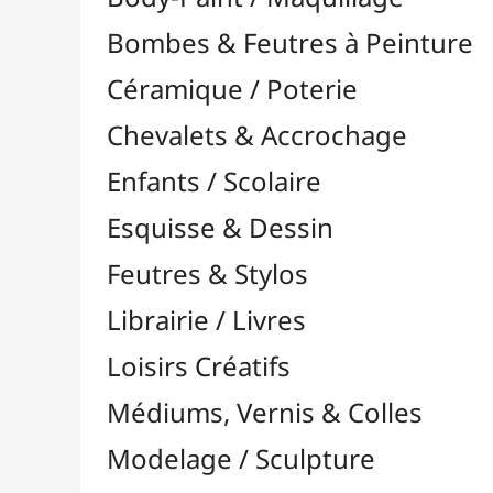
Feutres & Stylos
Librairie / Livres
Loisirs Créatifs
Médiums, Vernis & Colles
Modelage / Sculpture
Peintures / Couleurs
Pinceaux & Outils
Résines / Moulage
Supports Dessin & Peinture
Baguettes et Traverses
Blocs & Pochettes

Cartons Entoilés
Cartons Prédessinés
Châssis Entoilés

Grands Papiers & Rouleaux

Papiers Calque / Transfert
