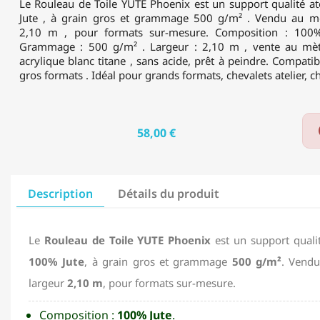
2,10M
Le Rouleau de Toile YUTE Phoenix est un support qualité a
-
Jute , à grain gros et grammage 500 g/m² . Vendu au mèt
500
2,10 m , pour formats sur-mesure. Composition : 100% 
G/M²
Grammage : 500 g/m² . Largeur : 2,10 m , vente au mètr
acrylique blanc titane , sans acide, prêt à peindre. Compatib
gros formats . Idéal pour grands formats, chevalets atelier, c
58,00 €
Description
Détails du produit
Le
Rouleau de Toile YUTE Phoenix
est un support qualit
100% Jute
, à grain gros et grammage
500 g/m²
. Vendu
largeur
2,10 m
, pour formats sur-mesure.
Composition :
100% Jute
.