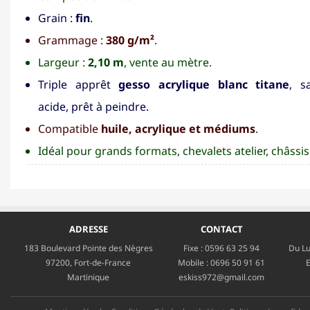
Grain :
fin
.
Grammage :
380 g/m²
.
Largeur :
2,10 m
, vente au mètre.
Triple apprêt
gesso acrylique blanc titane
, s
acide, prêt à peindre.
Compatible
huile, acrylique et médiums
.
Idéal pour grands formats, chevalets atelier, châssi
ADRESSE
CONTACT
183 Boulevard Pointe des Nègres
Fixe :
0596 63 25 94
Du Lu
97200, Fort-de-France
Mobile :
0696 50 91 61
E
Martinique
eskiss972@gmail.com