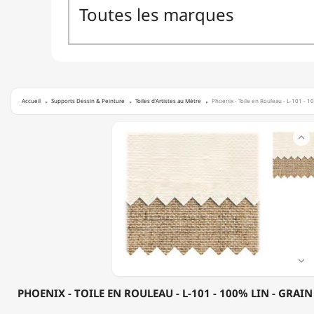
Accueil
Supports Dessin & Peinture
Toiles d'Artistes au Mètre
Phoenix - Toile en Rouleau - L-101 - 10
PHOENIX

-
TOILE
EN
ROULEAU
-
L-
101
-
100%
LIN

-
GRAIN
PHOENIX - TOILE EN ROULEAU - L-101 - 100% LIN - GRAIN 
FIN