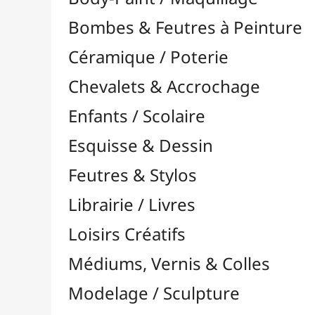
Feutres & Stylos
Librairie / Livres
Loisirs Créatifs
Médiums, Vernis & Colles
Modelage / Sculpture
Peintures / Couleurs
Pinceaux & Outils
Résines / Moulage
Supports Dessin & Peinture
Baguettes et Traverses
Blocs & Pochettes

Cartons Entoilés
Cartons Prédessinés
Châssis Entoilés

Grands Papiers & Rouleaux

Papiers Calque / Transfert
