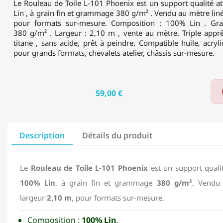
-
Le Rouleau de Toile L-101 Phoenix est un support qualité a
2,10M
Lin , à grain fin et grammage 380 g/m² . Vendu au mètre liné
-
pour formats sur-mesure. Composition : 100% Lin . Gra
380
380 g/m² . Largeur : 2,10 m , vente au mètre. Triple apprê
G/M²
titane , sans acide, prêt à peindre. Compatible huile, acry
pour grands formats, chevalets atelier, châssis sur-mesure.
59,00 €
Description
Détails du produit
Le
Rouleau de Toile L-101 Phoenix
est un support quali
100% Lin
, à grain fin et grammage
380 g/m²
. Vendu 
largeur
2,10 m
, pour formats sur-mesure.
Composition :
100% Lin
.